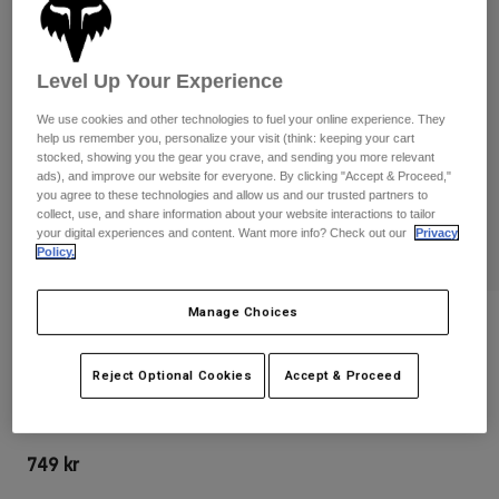
Byxor & Shorts
Skydd
Byxor
Skjortor
Byxor
Goggles
Visa alla
Level Up Your Experience
Handskar
Sockor
Shorts
We use cookies and other technologies to fuel your online experience. They
Visa alla
Jackor
help us remember you, personalize your visit (think: keeping your cart
Jackor
stocked, showing you the gear you crave, and sending you more relevant
Women
ads), and improve our website for everyone. By clicking "Accept & Proceed,"
Protections
you agree to these technologies and allow us and our trusted partners to
T-Shirts & Tops
Handskar
Moto
collect, use, and share information about your website interactions to tailor
your digital experiences and content. Want more info? Check out our
Privacy
Goggles
Hoodies och pullovers
Policy.
Skydd
Hjälmar
Jackor
Strumpor
Jerseys
Manage Choices
Byxor & Shorts
Goggles
Recensioner
Pants
Väskor & tillbehör
Shirts
180 Backpack
Botas
Strumpor
Reject Optional Cookies
Accept & Proceed
Visa alla
Spare parts
Skydd
Produktnummer
32793-031-OS
Tillbehör
Handskar
749 kr
Youth
Goggles
Reservdelar