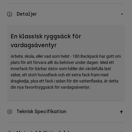
Accessories
Detaljer
All Accessories
Bags & Backpacks
En klassisk ryggsäck för
Hats & Caps
vardagsäventyr
Visa alla
Arbete, skola, eller vad som helst - 180 Backpack har gott om
plats för att förvara allt du behöver under dagen. Med ett
innerfack för bärbar dator som håller din värdefulla last
säker, ett stort huvudfack och ett extra fack fram med
dragkedja, plus ett fack i sidan för din vattenflaska, är detta
din nya favoritryggsäck för vardagsäventyr.
Teknisk Specifikation