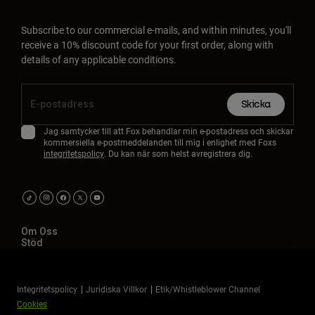
Subscribe to our commercial e-mails, and within minutes, you'll
receive a 10% discount code for your first order, along with
details of any applicable conditions.
Skicka
Jag samtycker till att Fox behandlar min e-postadress och skickar
kommersiella e-postmeddelanden till mig i enlighet med Foxs
integritetspolicy
. Du kan när som helst avregistrera dig.
Om Oss
Stöd
Integritetspolicy
Juridiska Villkor
Etik/Whistleblower Channel
Cookies