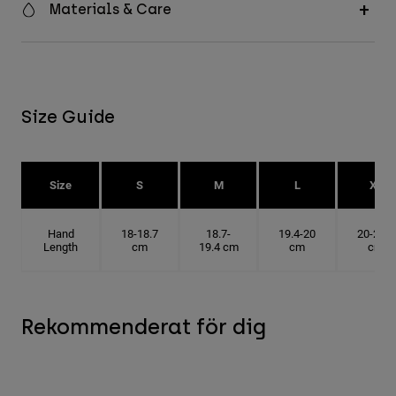
Materials & Care
Size Guide
Size
S
M
L
XL
Hand
18-18.7
18.7-
19.4-20
20-20.6
Length
cm
19.4 cm
cm
cm
Rekommenderat för dig