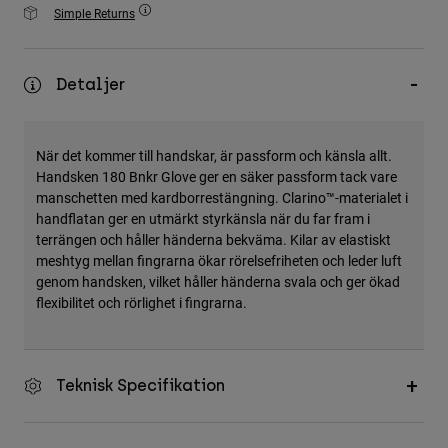
Accessories
Simple Returns
All Accessories
Detaljer
Bags & Backpacks
Hats & Caps
Visa alla
När det kommer till handskar, är passform och känsla allt.
Handsken 180 Bnkr Glove ger en säker passform tack vare
manschetten med kardborrestängning. Clarino™-materialet i
handflatan ger en utmärkt styrkänsla när du far fram i
terrängen och håller händerna bekväma. Kilar av elastiskt
meshtyg mellan fingrarna ökar rörelsefriheten och leder luft
genom handsken, vilket håller händerna svala och ger ökad
flexibilitet och rörlighet i fingrarna.
Teknisk Specifikation