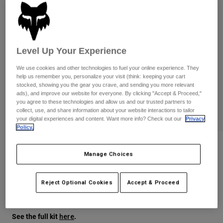
Byxor & Shorts
Skydd
Byxor
Skjortor
Byxor
Goggles
Visa alla
Handskar
Sockor
Shorts
Level Up Your Experience
Visa alla
Jackor
We use cookies and other technologies to fuel your online experience. They
Jackor
Women
help us remember you, personalize your visit (think: keeping your cart
Protections
stocked, showing you the gear you crave, and sending you more relevant
ads), and improve our website for everyone. By clicking "Accept & Proceed,"
T-Shirts & Tops
Handskar
Moto
you agree to these technologies and allow us and our trusted partners to
Goggles
Hoodies och pullovers
collect, use, and share information about your website interactions to tailor
Skydd
Hjälmar
your digital experiences and content. Want more info? Check out our
Privacy
Jackor
Policy.
Strumpor
Jerseys
Byxor & Shorts
Goggles
180 Bnkr Glove
Pants
Manage Choices
Väskor & tillbehör
Shirts
Botas
Strumpor
Produktnummer
31312
Visa alla
Spare parts
Skydd
Reject Optional Cookies
Accept & Proceed
Price reduced from
to
Tillbehör
349 kr
226,85 kr
35% OFF
Handskar
Youth
Goggles
Reservdelar
See the full kit
.
here