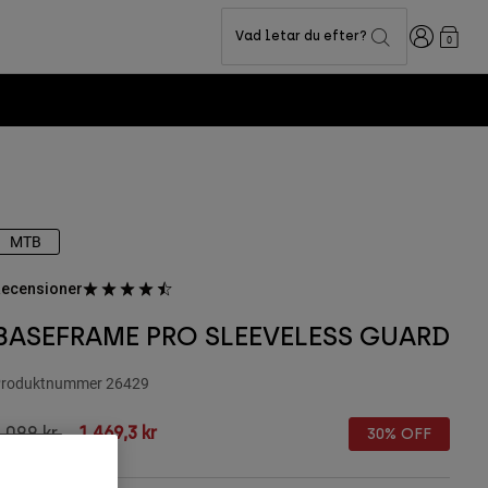
Login
Vad letar du efter?
0
MTB
ecensioner
BASEFRAME PRO SLEEVELESS GUARD
roduktnummer
26429
rice reduced from
to
.099 kr
1.469,3 kr
30% OFF