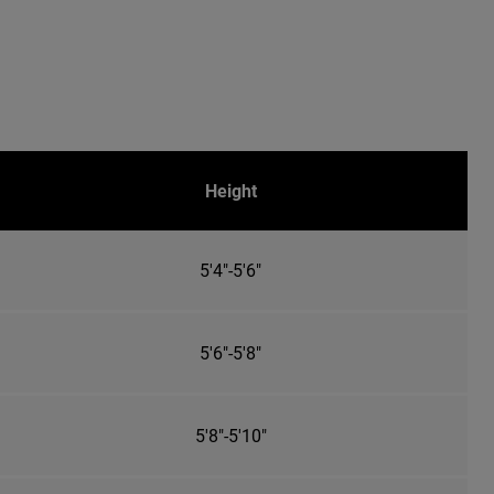
Height
5'4"-5'6"
5'6"-5'8"
5'8"-5'10"