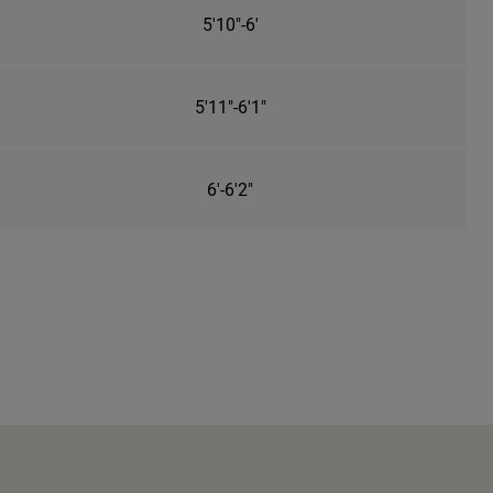
5'10"-6'
5'11"-6'1"
6'-6'2"