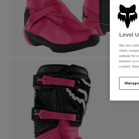
Level 
We use cooki
(think: keep
website for e
partners to c
content. Wan
Manage