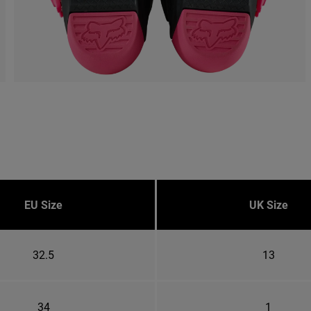
EU Size
UK Size
32.5
13
34
1