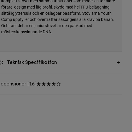
komplett stövel med samma funktioner som modellen för äldre
förare: design med låg profil, skydd med hel TPU-beläggning,
slittålig yttersula och en oslagbar passform. Stövlarna Youth
Comp uppfyller och överträffar säsongens alla krav på banan.
Och fast det är en juniorstövel, är den packad med
mästerskapsvinnande DNA.
Teknisk Specifikation
ecensioner [16]