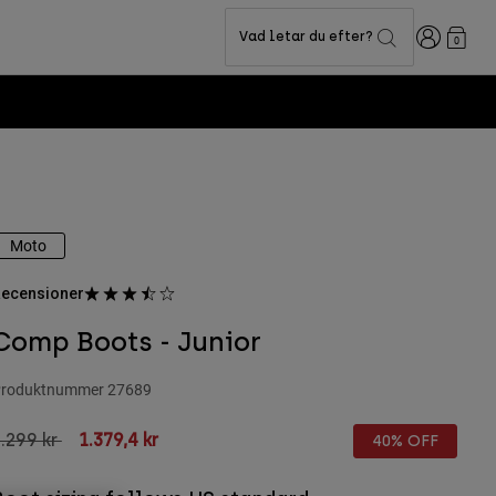
Login
Vad letar du efter?
0
Moto
ecensioner
Comp Boots - Junior
roduktnummer
27689
rice reduced from
to
.299 kr
1.379,4 kr
40% OFF