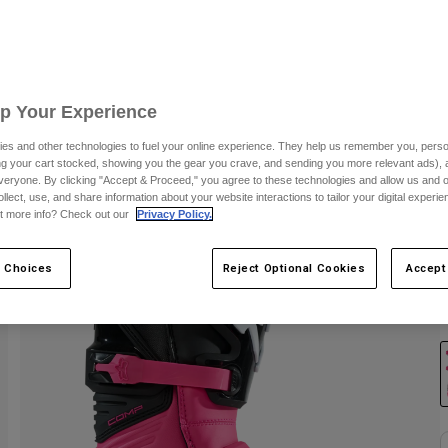
C
Up Your Experience
es and other technologies to fuel your online experience. They help us remember you, person
ing your cart stocked, showing you the gear you crave, and sending you more relevant ads),
veryone. By clicking "Accept & Proceed," you agree to these technologies and allow us and o
ollect, use, and share information about your website interactions to tailor your digital experi
t more info? Check out our
Privacy Policy.
 Choices
Reject Optional Cookies
Accept
F