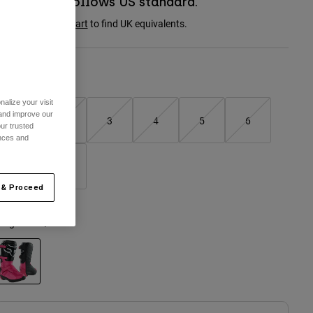
Boot sizing follows US standard.
onsult the
size chart
to find UK equivalents.
Storlekstabell
alize your visit
 and improve our
1
2
3
4
5
6
ur trusted
ences and
7
8
 & Proceed
ärg -
Svart/rosa
selected