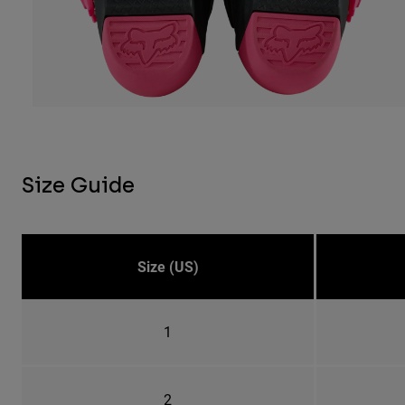
Size Guide
Size (US)
1
2