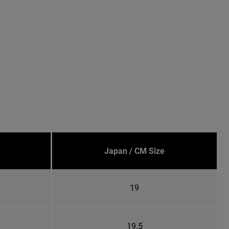
Japan / CM Size
19
19.5