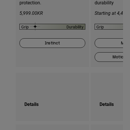
protection.
durability
5,999.00KR
Starting at 4,44
Grip
Durability
Grip
Instinct
Moti
Motion O
Details
Details