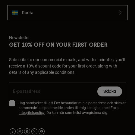
Ruoŧŧa
Newsletter
GET 10% OFF ON YOUR FIRST ORDER
Subscribe to our commercial e-mails, and within minutes, you'll
receive a 10% discount code for your first order, along with
details of any applicable conditions.
Skicka
Jag samtycker till att Fox behandlar min e-postadress och skickar
kommersiella e-postmeddelanden till mig i enlighet med Foxs
integritetspolicy
. Du kan när som helst avregistrera dig.