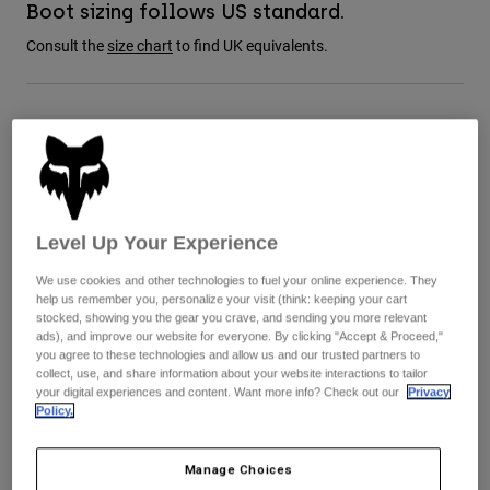
Boot sizing follows US standard.
Jackets
Utforska MTB
T-shirts
Consult the
size chart
to find UK equivalents.
Sockor
Hoodies & Pullover
Visa alla
Product Help
Visa alla
Utforska MTB
Färg -
Blå
Moto Gear Guides
Lifestyle
Product Help
Tillbehör
Helmet Care Guide
MTB Gear Guides
Tops
Boot Care Guide
Hats & Caps
Level Up Your Experience
selected
Hoodies and Pullovers
Helmet Care Guide
Bags & Backpacks
Casacos
We use cookies and other technologies to fuel your online experience. They
Storlekstabell
Socks
help us remember you, personalize your visit (think: keeping your cart
Byxor
stocked, showing you the gear you crave, and sending you more relevant
Stickers
ads), and improve our website for everyone. By clicking "Accept & Proceed,"
8
9
9.5
10
10.5
11
Shorts
you agree to these technologies and allow us and our trusted partners to
Other Accessories
collect, use, and share information about your website interactions to tailor
Boardshorts
your digital experiences and content. Want more info? Check out our
Privacy
Visa alla
Policy.
11.5
12
13
14
Visa alla
Manage Choices