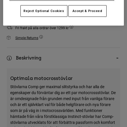
Accessories
Add to Cart
Reject Optional Cookies
Accept & Proceed
All Accessories
Bags & Backpacks
Fri frakt på alla ordrar över 1299 kr
Hats & Caps
Simple Returns
Visa alla
Beskrivning
Optimala motocrosstövlar
Stövlarna Comp ger maximal slitstyrka och har alla de
egenskaper du förväntar dig av ett par motocrossstövlar. De
är omdesignade från grunden med input från vanliga förare
och är ett självklart val för både helgförare och nya förare
som är på väg in i motocrossvärlden. Med funktioner
hämtade från våra förstklassiga Instinct-stövlar har Comp-
stövlarna utvecklats för att förbättra passform och komfort