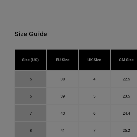
Size Guide
Size (US)
EU Size
UK Size
CM Size
5
38
4
22.5
6
39
5
23.5
7
40
6
24.4
8
41
7
25.2