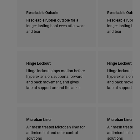
Resoleable Outsole
Resoleable Outsole
Resoleable rubber outsole for a
Resoleable rubber o
longer lasting boot even after wear
longer lasting boot
and tear
and tear
Hinge Lockout
Hinge Lockout
Hinge lockout stops motion before
Hinge lockout stop
hyperextension, supports forward
hyperextension, su
and back movement, and gives
and back movement
lateral support around the ankle
lateral support aro
Microban Liner
Microban Liner
Air mesh treated Microban liner for
Air mesh treated Mi
antimicrobial and odor control
antimicrobial and o
solutions
solutions