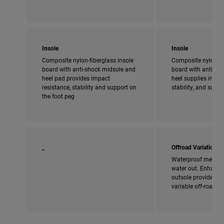
Insole
Insole
Composite nylon-fiberglass insole
Composite nylon-fi
board with anti-shock midsole and
board with anti-sho
heel pad provides impact
heel supplies impac
resistance, stability and support on
stability, and supp
the foot peg
_
Offroad Variation
Waterproof membra
water out. Enhanced
outsole provides ad
variable off-road c