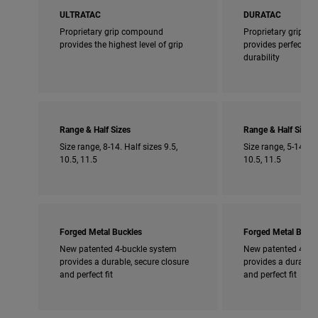
ULTRATAC
DURATAC
Proprietary grip compound
Proprietary grip 
provides the highest level of grip
provides perfect bl
durability
Range & Half Sizes
Range & Half Sizes
Size range, 8-14. Half sizes 9.5,
Size range, 5-14. Ha
10.5, 11.5
10.5, 11.5
Forged Metal Buckles
Forged Metal Buckl
New patented 4-buckle system
New patented 4-bu
provides a durable, secure closure
provides a durable,
and perfect fit
and perfect fit