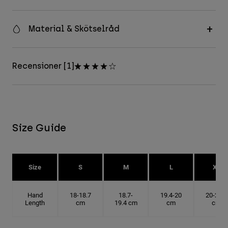
Material & Skötselråd
Recensioner [1]
Size Guide
Size
S
M
L
XL
Hand
18-18.7
18.7-
19.4-20
20-20.6
Length
cm
19.4 cm
cm
cm