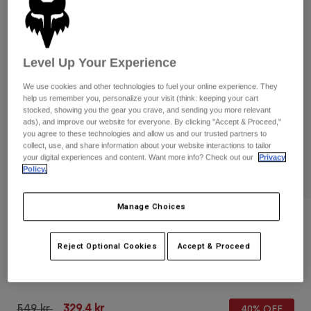
Byxor & Shorts
Skydd
Byxor
Skjortor
Byxor
Goggles
Visa alla
Handskar
Sockor
Level Up Your Experience
Shorts
Visa alla
Jackor
We use cookies and other technologies to fuel your online experience. They
Jackor
Women
help us remember you, personalize your visit (think: keeping your cart
stocked, showing you the gear you crave, and sending you more relevant
Protections
ads), and improve our website for everyone. By clicking "Accept & Proceed,"
T-Shirts & Tops
Handskar
Moto
you agree to these technologies and allow us and our trusted partners to
collect, use, and share information about your website interactions to tailor
Goggles
Hoodies och pullovers
your digital experiences and content. Want more info? Check out our
Privacy
Skydd
Hjälmar
Policy.
Jackor
Strumpor
Jerseys
Byxor & Shorts
Goggles
Manage Choices
Pants
Väskor & tillbehör
Shirts
Recensioner
Botas
Strumpor
Visa alla
Defend Fire Lunar Low-Profile Glove
Reject Optional Cookies
Accept & Proceed
Spare parts
Skydd
Tillbehör
Handskar
Produktnummer
32903
Youth
Goggles
Reservdelar
Price reduced from
to
549 kr
329,4 kr
40% OFF