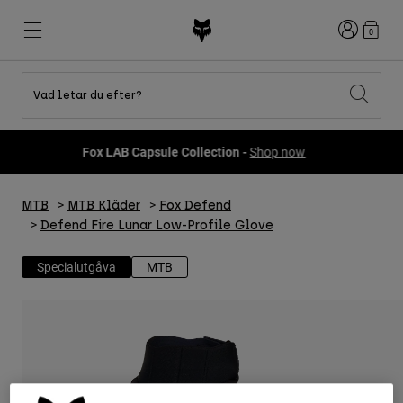
Login
0
Vad letar du efter?
Shop All Sale
Nyheter och trender
Nyheter och trender
Nyheter och trender
Nya
Nya
Nya
Fox LAB Capsule Collection -
Shop now
Best sellers
Best sellers
Best sellers
MTB
Flexair
Second Nature
Fox Lab
Second Nature
Gear Sets
Fanwear
MTB
MTB Kläder
Fox Defend
Gear Sets
Barn
Keylooks
Defend Fire Lunar Low-Profile Glove
Hjälmar
Barn
Explore Lifestyle
Shoes
Specialutgåva
MTB
Men
Jerseys
Hjälmar
Jackets
Hjälmar
T-Shirts & Tops
Pants
Stövlar
Hoodies och fleece
Skor
Shorts
Jackor
Tröjor
Handskar
Tröjor