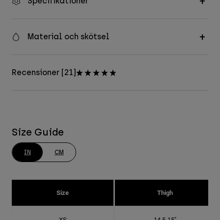
Specifikationer
Material och skötsel
Recensioner [21]
Size Guide
IN
CM
Size
Thigh
XS
14.5-15"