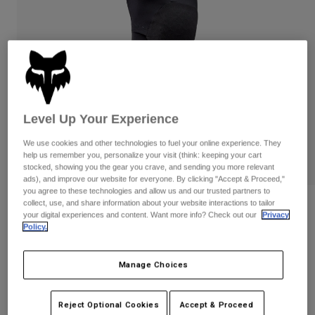
Byxor & Shorts
Skydd
Byxor
Skjortor
Byxor
Goggles
Visa alla
Handskar
Sockor
Shorts
Visa alla
Jackor
Jackor
Women
Level Up Your Experience
Protections
T-Shirts & Tops
Handskar
Moto
We use cookies and other technologies to fuel your online experience. They
Goggles
Hoodies och pullovers
help us remember you, personalize your visit (think: keeping your cart
Skydd
Hjälmar
stocked, showing you the gear you crave, and sending you more relevant
Jackor
ads), and improve our website for everyone. By clicking "Accept & Proceed,"
Strumpor
Jerseys
you agree to these technologies and allow us and our trusted partners to
Byxor & Shorts
Goggles
collect, use, and share information about your website interactions to tailor
Recensioner
Pants
your digital experiences and content. Want more info? Check out our
Privacy
Väskor & tillbehör
Shirts
Policy.
Enduro Pro Knäskydd
Botas
Strumpor
Visa alla
Spare parts
Skydd
Produktnummer
32122
Manage Choices
Tillbehör
Handskar
1.299 kr
Youth
Goggles
Reservdelar
Reject Optional Cookies
Accept & Proceed