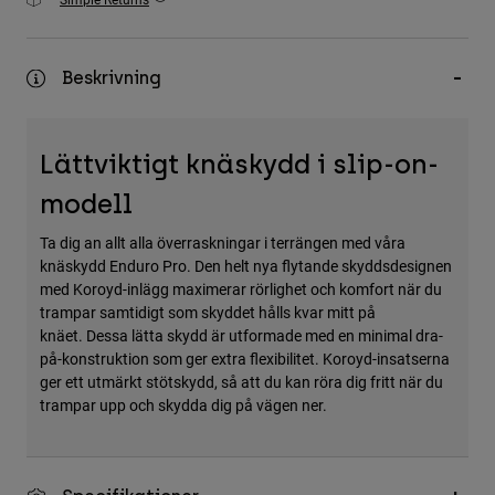
Accessories
All Accessories
Beskrivning
Bags & Backpacks
Hats & Caps
Lättviktigt knäskydd i slip-on-
Visa alla
modell
Ta dig an allt alla överraskningar i terrängen med våra
knäskydd Enduro Pro. Den helt nya flytande skyddsdesignen
med Koroyd-inlägg maximerar rörlighet och komfort när du
trampar samtidigt som skyddet hålls kvar mitt på
knäet. Dessa lätta skydd är utformade med en minimal dra-
på-konstruktion som ger extra flexibilitet. Koroyd-insatserna
ger ett utmärkt stötskydd, så att du kan röra dig fritt när du
trampar upp och skydda dig på vägen ner.