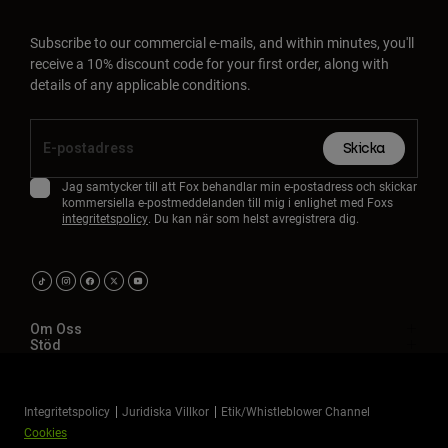
Subscribe to our commercial e-mails, and within minutes, you'll
receive a 10% discount code for your first order, along with
details of any applicable conditions.
Skicka
Jag samtycker till att Fox behandlar min e-postadress och skickar
kommersiella e-postmeddelanden till mig i enlighet med Foxs
integritetspolicy
. Du kan när som helst avregistrera dig.
Om Oss
Stöd
Integritetspolicy
Juridiska Villkor
Etik/Whistleblower Channel
Cookies