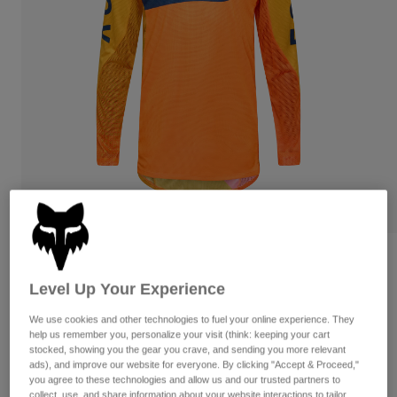
Byxor & Shorts
Skydd
Byxor
Skjortor
Byxor
Goggles
Visa alla
Handskar
Sockor
Shorts
Visa alla
Jackor
Jackor
Women
Protections
T-Shirts & Tops
Handskar
Moto
Goggles
Hoodies och pullovers
Skydd
Hjälmar
Jackor
Strumpor
Jerseys
Byxor & Shorts
Goggles
Recensioner
Pants
Väskor & tillbehör
Shirts
Level Up Your Experience
Flexair Fracture Jersey
Botas
Strumpor
Visa alla
Spare parts
We use cookies and other technologies to fuel your online experience. They
Skydd
Produktnummer
36316
help us remember you, personalize your visit (think: keeping your cart
Tillbehör
Handskar
stocked, showing you the gear you crave, and sending you more relevant
ads), and improve our website for everyone. By clicking "Accept & Proceed,"
Price reduced from
to
949 kr
569,4 kr
40% OFF
Youth
Goggles
Reservdelar
you agree to these technologies and allow us and our trusted partners to
collect, use, and share information about your website interactions to tailor