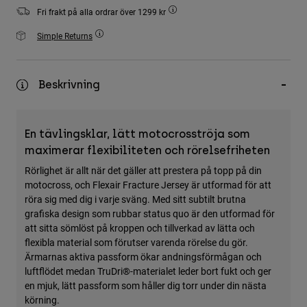
Accessories
Fri frakt på alla ordrar över 1299 kr
Simple Returns
All Accessories
Bags & Backpacks
Hats & Caps
Beskrivning
Visa alla
En tävlingsklar, lätt motocrosströja som
maximerar flexibiliteten och rörelsefriheten
Rörlighet är allt när det gäller att prestera på topp på din
motocross, och Flexair Fracture Jersey är utformad för att
röra sig med dig i varje sväng. Med sitt subtilt brutna
grafiska design som rubbar status quo är den utformad för
att sitta sömlöst på kroppen och tillverkad av lätta och
flexibla material som förutser varenda rörelse du gör.
Ärmarnas aktiva passform ökar andningsförmågan och
luftflödet medan TruDri®-materialet leder bort fukt och ger
en mjuk, lätt passform som håller dig torr under din nästa
körning.