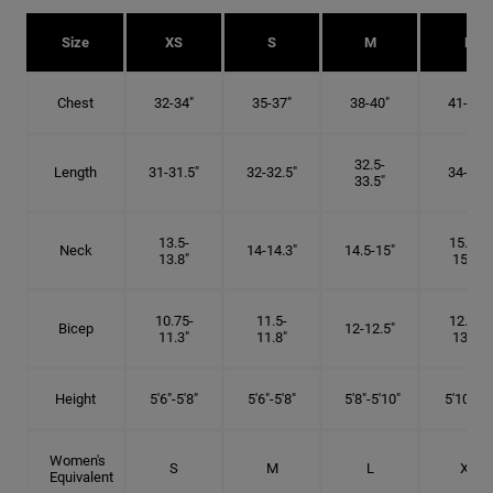
Size
XS
S
M
L
Chest
32-34"
35-37"
38-40"
41-43"
32.5-
Length
31-31.5"
32-32.5"
34-35"
33.5"
13.5-
15.25-
Neck
14-14.3"
14.5-15"
13.8"
15.5"
10.75-
11.5-
12.75-
Bicep
12-12.5"
11.3"
11.8"
13.3"
Height
5'6"-5'8"
5'6"-5'8"
5'8"-5'10"
5'10"- 6'
Women's
S
M
L
XL
Equivalent