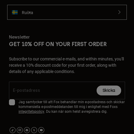
Ruoŧŧa
Newsletter
GET 10% OFF ON YOUR FIRST ORDER
Subscribe to our commercial e-mails, and within minutes, you'll
receive a 10% discount code for your first order, along with
details of any applicable conditions.
Skicka
Jag samtycker till att Fox behandlar min e-postadress och skickar
kommersiella e-postmeddelanden till mig i enlighet med Foxs
integritetspolicy
. Du kan när som helst avregistrera dig.