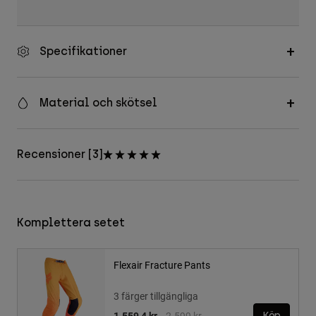
Specifikationer
Material och skötsel
Recensioner [3]
Komplettera setet
Flexair Fracture Pants
3 färger tillgängliga
Price reduced from
to
1.559,4 kr
2.599 kr
Köp