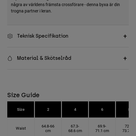
några av världens främsta crossförare - denna byxa är din
trogna partner i leran.
Teknisk Specifikation
Material & Skötselråd
Size Guide
Size
2
4
6
8
64.8-66
67.3-
69.9-
72.4-
Waist
cm
68.6 cm
71.1 cm
73.7 cm