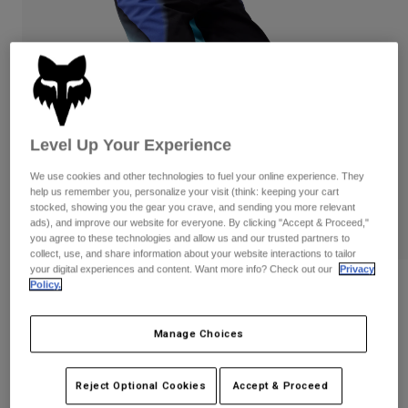
Byxor & Shorts
Skydd
Byxor
Skjortor
Byxor
Goggles
Visa alla
Handskar
Sockor
Shorts
Visa alla
Jackor
Jackor
Women
Level Up Your Experience
Protections
T-Shirts & Tops
Handskar
Moto
We use cookies and other technologies to fuel your online experience. They
help us remember you, personalize your visit (think: keeping your cart
Goggles
Hoodies och pullovers
stocked, showing you the gear you crave, and sending you more relevant
Skydd
Hjälmar
ads), and improve our website for everyone. By clicking "Accept & Proceed,"
Jackor
you agree to these technologies and allow us and our trusted partners to
Strumpor
Jerseys
collect, use, and share information about your website interactions to tailor
Byxor & Shorts
Goggles
your digital experiences and content. Want more info? Check out our
Privacy
Pants
Väskor & tillbehör
Shirts
Policy.
Flexair Infinite Pants - Dam
Botas
Strumpor
Visa alla
Produktnummer
33037
Spare parts
Skydd
Manage Choices
Tillbehör
Handskar
Price reduced from
to
2.499 kr
1.249,5 kr
50% OFF
Youth
Reject Optional Cookies
Accept & Proceed
Goggles
Reservdelar