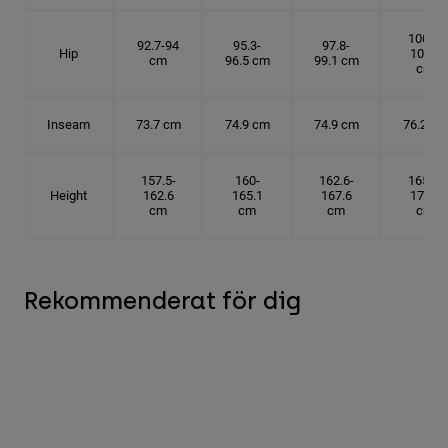
100.3-
92.7-94
95.3-
97.8-
Hip
101.6
cm
96.5 cm
99.1 cm
cm
Inseam
73.7 cm
74.9 cm
74.9 cm
76.2 cm
157.5-
160-
162.6-
165.1-
Height
162.6
165.1
167.6
172.7
cm
cm
cm
cm
Rekommenderat för dig