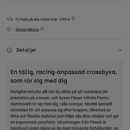
Accessories
All Accessories
Fri frakt på alla ordrar över 1299 kr
Bags & Backpacks
Simple Returns
Hats & Caps
Visa alla
Detaljer
En tålig, racing-anpassad crossbyxa,
som rör sig med dig
Rörlighet betyder allt när du siktar på att maximera din
prestation på crossen, och byxan Flexair Infinite Pants i
dammodell rör sig med dig, i alla svängar. Modell speciellt
utvecklad för att anpassa sig efter kroppen, tillverkad av
lätta och flexibla material som följer alla dina rörelser och ger
en ergonomisk passform. Utrustningen från Flexair är
beprövad under några av de mest krävande förhållanden, av