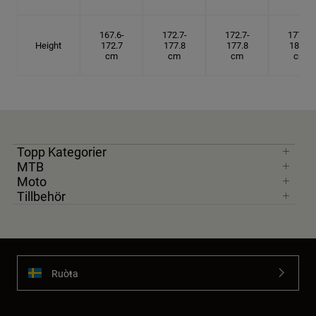
167.6-
172.7-
172.7-
177.8-
Height
172.7
177.8
177.8
182.9
cm
cm
cm
cm
Topp Kategorier
MTB
Moto
Tillbehör
Ruoŧŧa