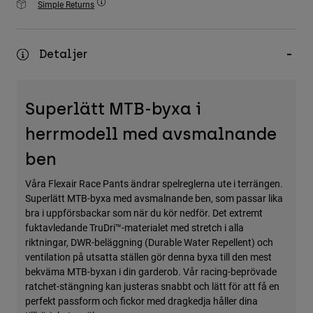
Simple Returns
Accessories
All Accessories
Detaljer
Bags & Backpacks
Hats & Caps
Superlätt MTB-byxa i
Visa alla
herrmodell med avsmalnande
ben
Våra Flexair Race Pants ändrar spelreglerna ute i terrängen.
Superlätt MTB-byxa med avsmalnande ben, som passar lika
bra i uppförsbackar som när du kör nedför. Det extremt
fuktavledande TruDri™-materialet med stretch i alla
riktningar, DWR-beläggning (Durable Water Repellent) och
ventilation på utsatta ställen gör denna byxa till den mest
bekväma MTB-byxan i din garderob. Vår racing-beprövade
ratchet-stängning kan justeras snabbt och lätt för att få en
perfekt passform och fickor med dragkedja håller dina