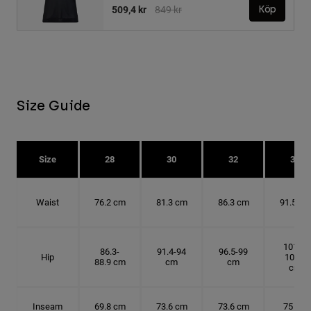
Price reduced from
to
509,4 kr
849 kr
Köp
Size Guide
Size
28
30
32
34
Waist
76.2 cm
81.3 cm
86.3 cm
91.5 cm
101.6-
86.3-
91.4-94
96.5-99
Hip
104.1
88.9 cm
cm
cm
cm
Inseam
69.8 cm
73.6 cm
73.6 cm
75 cm