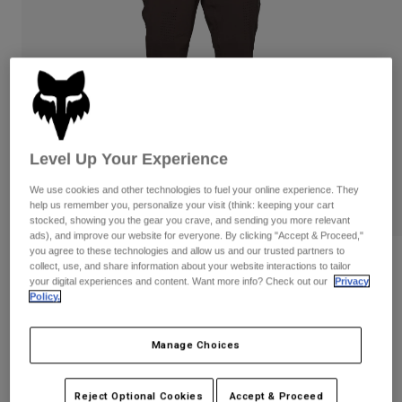
Byxor & Shorts
Skydd
Byxor
Skjortor
Byxor
Goggles
Visa alla
Handskar
Sockor
Shorts
Visa alla
Jackor
Jackor
Women
Protections
Level Up Your Experience
T-Shirts & Tops
Handskar
Moto
We use cookies and other technologies to fuel your online experience. They
Goggles
Hoodies och pullovers
help us remember you, personalize your visit (think: keeping your cart
Skydd
Hjälmar
stocked, showing you the gear you crave, and sending you more relevant
Jackor
ads), and improve our website for everyone. By clicking "Accept & Proceed,"
Strumpor
Jerseys
you agree to these technologies and allow us and our trusted partners to
Byxor & Shorts
Goggles
Recensioner
collect, use, and share information about your website interactions to tailor
Pants
Väskor & tillbehör
Shirts
your digital experiences and content. Want more info? Check out our
Privacy
Flexair Pants
Policy.
Botas
Strumpor
Visa alla
Spare parts
Skydd
Produktnummer
33704
Tillbehör
Manage Choices
Handskar
Price reduced from
to
1.749 kr
1.224,3 kr
30% OFF
Youth
Goggles
Reservdelar
Reject Optional Cookies
Accept & Proceed