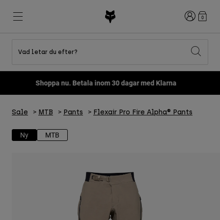
Login
0
Vad letar du efter?
Shop All Sale
Nyheter och trender
Nyheter och trender
Nyheter och trender
Nya
Nya
Nya
Shoppa nu. Betala inom 30 dagar med Klarna
Best sellers
Best sellers
Best sellers
MTB
Flexair
Second Nature
Fox Lab
Second Nature
Gear Sets
Fanwear
Sale
MTB
Pants
Flexair Pro Fire Alpha® Pants
Gear Sets
Barn
Keylooks
Hjälmar
Barn
Explore Lifestyle
Ny
MTB
Shoes
Men
Jerseys
Hjälmar
Jackets
Hjälmar
T-Shirts & Tops
Pants
Stövlar
Hoodies och fleece
Skor
Shorts
Jackor
Tröjor
Handskar
Tröjor