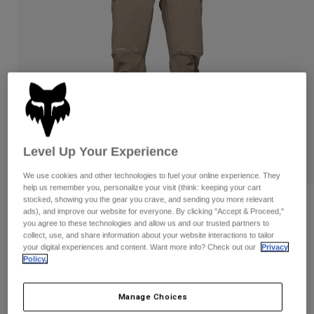
Byxor & Shorts
Skydd
Byxor
Skjortor
Byxor
Goggles
Visa alla
Handskar
Sockor
Shorts
Visa alla
Jackor
Jackor
Women
Protections
T-Shirts & Tops
Handskar
Moto
Level Up Your Experience
Goggles
Hoodies och pullovers
Skydd
Hjälmar
Jackor
We use cookies and other technologies to fuel your online experience. They
Strumpor
help us remember you, personalize your visit (think: keeping your cart
Jerseys
Byxor & Shorts
Goggles
stocked, showing you the gear you crave, and sending you more relevant
Recensioner
Pants
ads), and improve our website for everyone. By clicking "Accept & Proceed,"
Väskor & tillbehör
Shirts
you agree to these technologies and allow us and our trusted partners to
Flexair Pro Fire Alpha® Pants
Botas
Strumpor
collect, use, and share information about your website interactions to tailor
Visa alla
your digital experiences and content. Want more info? Check out our
Privacy
Spare parts
Skydd
Policy.
Produktnummer
33763
Tillbehör
Handskar
Price reduced from
to
2.199 kr
1.319,4 kr
40% OFF
Youth
Manage Choices
Goggles
Reservdelar