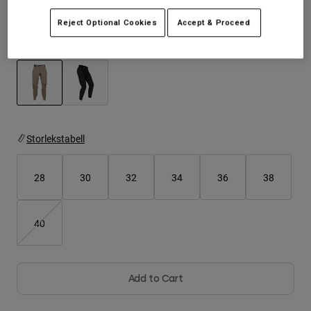
Jackets
Utforska MTB
T-shirts
Reject Optional Cookies
Accept & Proceed
Sockor
Hoodies & Pullover
Färg -
Ask
Visa alla
Product Help
Visa alla
Utforska MTB
Moto Gear Guides
Lifestyle
Product Help
selected
Tillbehör
Helmet Care Guide
MTB Gear Guides
Tops
Storlekstabell
Boot Care Guide
Hats & Caps
Hoodies and Pullovers
Helmet Care Guide
Bags & Backpacks
28
30
32
34
36
38
Casacos
Socks
Byxor
Stickers
40
Shorts
Other Accessories
Boardshorts
Visa alla
Visa alla
Add to Cart