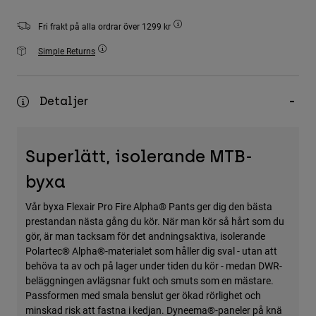
Accessories
Fri frakt på alla ordrar över 1299 kr
All Accessories
Simple Returns
Bags & Backpacks
Hats & Caps
Detaljer
Visa alla
Superlätt, isolerande MTB-
byxa
Vår byxa Flexair Pro Fire Alpha® Pants ger dig den bästa
prestandan nästa gång du kör. När man kör så hårt som du
gör, är man tacksam för det andningsaktiva, isolerande
Polartec® Alpha®-materialet som håller dig sval - utan att
behöva ta av och på lager under tiden du kör - medan DWR-
beläggningen avlägsnar fukt och smuts som en mästare.
Passformen med smala benslut ger ökad rörlighet och
minskad risk att fastna i kedjan. Dyneema®-paneler på knä