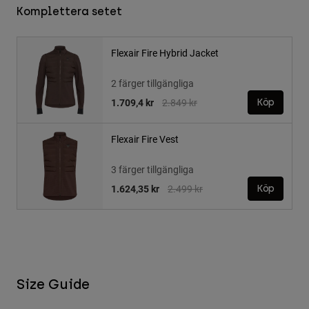
Komplettera setet
Flexair Fire Hybrid Jacket
2 färger tillgängliga
Price reduced from
to
1.709,4 kr
2.849 kr
Köp
Flexair Fire Vest
3 färger tillgängliga
Price reduced from
to
1.624,35 kr
2.499 kr
Köp
Size Guide