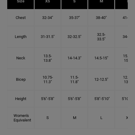
Size
XS
S
M
L
Chest
32-34"
35-37"
38-40"
41-43"
32.5-
Length
31-31.5"
32-32.5"
34-35"
33.5"
13.5-
15.25-
Neck
14-14.3"
14.5-15"
13.8"
15.5"
10.75-
11.5-
12.75-
Bicep
12-12.5"
11.3"
11.8"
13.3"
Height
5'6"-5'8"
5'6"-5'8"
5'8"-5'10"
5'10"- 6'
Women's
S
M
L
XL
Equivalent