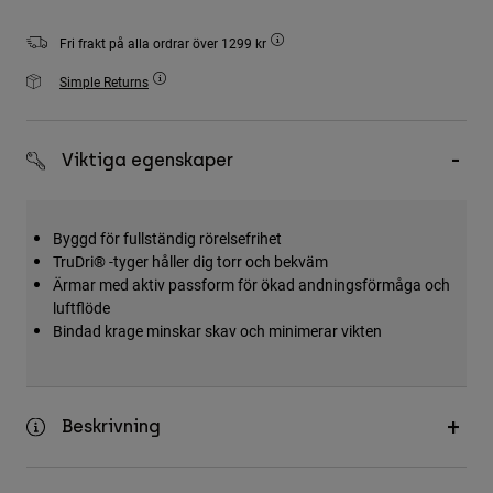
Accessories
Fri frakt på alla ordrar över 1299 kr
All Accessories
Simple Returns
Bags & Backpacks
Hats & Caps
Viktiga egenskaper
Visa alla
Byggd för fullständig rörelsefrihet
TruDri® -tyger håller dig torr och bekväm
Ärmar med aktiv passform för ökad andningsförmåga och
luftflöde
Bindad krage minskar skav och minimerar vikten
Beskrivning