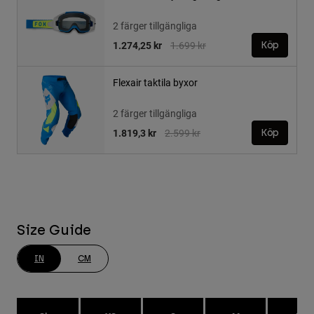
2 färger tillgängliga
Price reduced from
to
1.274,25 kr
1.699 kr
Köp
Flexair taktila byxor
2 färger tillgängliga
Price reduced from
to
1.819,3 kr
2.599 kr
Köp
Size Guide
IN
CM