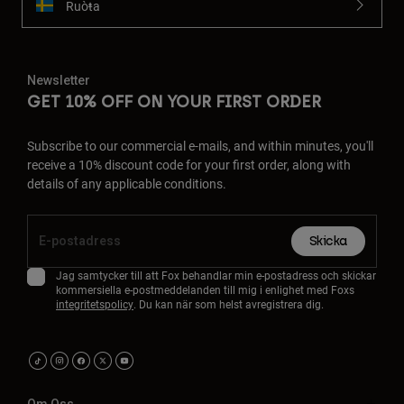
Ruoŧŧa
Newsletter
GET 10% OFF ON YOUR FIRST ORDER
Subscribe to our commercial e-mails, and within minutes, you'll
receive a 10% discount code for your first order, along with
details of any applicable conditions.
Skicka
Jag samtycker till att Fox behandlar min e-postadress och skickar
kommersiella e-postmeddelanden till mig i enlighet med Foxs
integritetspolicy
. Du kan när som helst avregistrera dig.