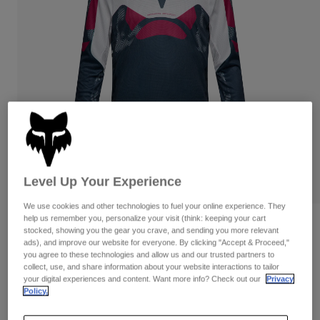
Byxor & Shorts
Skydd
Byxor
Skjortor
Byxor
Goggles
Visa alla
Handskar
Sockor
Shorts
Visa alla
Jackor
Jackor
Women
Protections
T-Shirts & Tops
Handskar
Moto
Goggles
Hoodies och pullovers
Skydd
Hjälmar
Jackor
Level Up Your Experience
Strumpor
Jerseys
Byxor & Shorts
Goggles
We use cookies and other technologies to fuel your online experience. They
Pants
help us remember you, personalize your visit (think: keeping your cart
Väskor & tillbehör
Shirts
Recensioner
stocked, showing you the gear you crave, and sending you more relevant
Botas
Strumpor
ads), and improve our website for everyone. By clicking "Accept & Proceed,"
Visa alla
Flexair Taktil tröja
you agree to these technologies and allow us and our trusted partners to
Spare parts
Skydd
collect, use, and share information about your website interactions to tailor
Tillbehör
your digital experiences and content. Want more info? Check out our
Privacy
Handskar
Produktnummer
38688
Policy.
Youth
Goggles
Reservdelar
Price reduced from
to
949 kr
664,3 kr
30% OFF