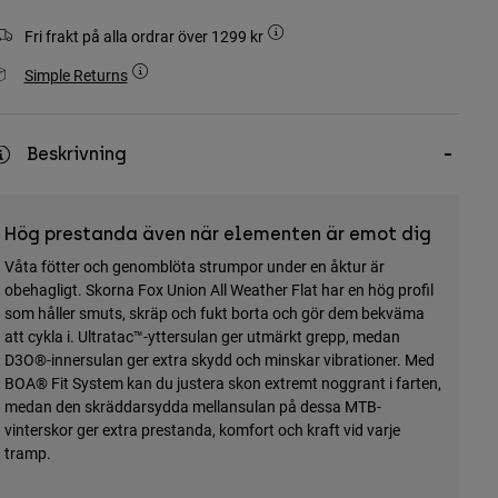
Fri frakt på alla ordrar över 1299 kr
Simple Returns
Beskrivning
Hög prestanda även när elementen är emot dig
Våta fötter och genomblöta strumpor under en åktur är
obehagligt. Skorna Fox Union All Weather Flat har en hög profil
som håller smuts, skräp och fukt borta och gör dem bekväma
att cykla i. Ultratac™-yttersulan ger utmärkt grepp, medan
D3O®-innersulan ger extra skydd och minskar vibrationer. Med
BOA® Fit System kan du justera skon extremt noggrant i farten,
medan den skräddarsydda mellansulan på dessa MTB-
vinterskor ger extra prestanda, komfort och kraft vid varje
tramp.