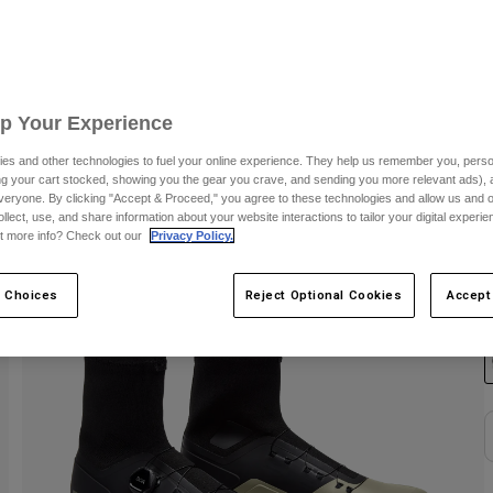
Up Your Experience
es and other technologies to fuel your online experience. They help us remember you, person
ing your cart stocked, showing you the gear you crave, and sending you more relevant ads),
veryone. By clicking "Accept & Proceed," you agree to these technologies and allow us and o
ollect, use, and share information about your website interactions to tailor your digital experi
t more info? Check out our
Privacy Policy.
F
 Choices
Reject Optional Cookies
Accept