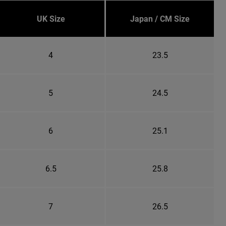
UK Size
Japan / CM Size
4
23.5
5
24.5
6
25.1
6.5
25.8
7
26.5