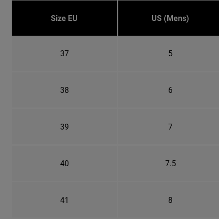
Size EU
US (Mens)
37
5
38
6
39
7
40
7.5
41
8