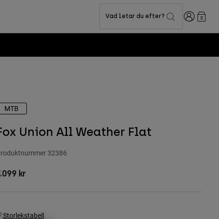
Login
Vad letar du efter?
0
MTB
Fox Union All Weather Flat
roduktnummer
32386
.099 kr
Storlekstabell