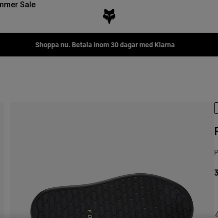
mmer Sale
Fox LAB Capsule Collection -
Shop now
P
3