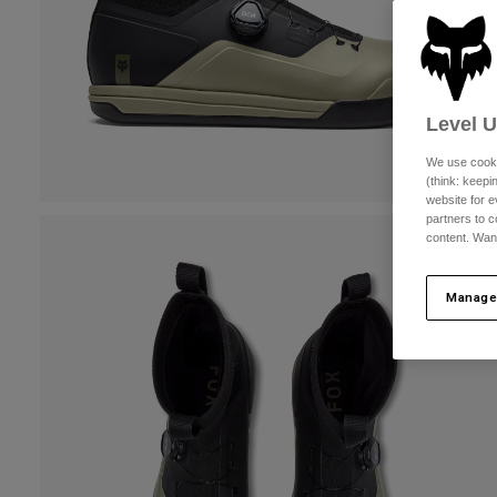
Level 
We use cooki
(think: keep
website for e
partners to c
content. Wan
Manage