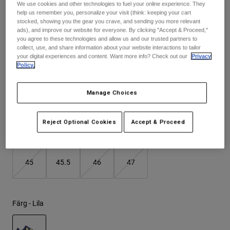
We use cookies and other technologies to fuel your online experience. They
Jackets
Utforska MTB
T-shirts
help us remember you, personalize your visit (think: keeping your cart
Sockor
See the full kit
.
stocked, showing you the gear you crave, and sending you more relevant
here
Hoodies & Pullover
ads), and improve our website for everyone. By clicking "Accept & Proceed,"
Visa alla
you agree to these technologies and allow us and our trusted partners to
Product Help
Visa alla
Utforska MTB
collect, use, and share information about your website interactions to tailor
your digital experiences and content. Want more info? Check out our
Privacy
Moto Gear Guides
Storlekstabell
Policy.
Lifestyle
Product Help
Tillbehör
Helmet Care Guide
Manage Choices
37
38
39
40
41
41.5
MTB Gear Guides
Tops
Boot Care Guide
Hats & Caps
Hoodies and Pullovers
Helmet Care Guide
Reject Optional Cookies
Accept & Proceed
Bags & Backpacks
42
42.5
43
43.5
44
44.5
Casacos
Socks
Byxor
Stickers
45
45.5
46
47
Shorts
Other Accessories
Boardshorts
Visa alla
Visa alla
Färg -
Lila