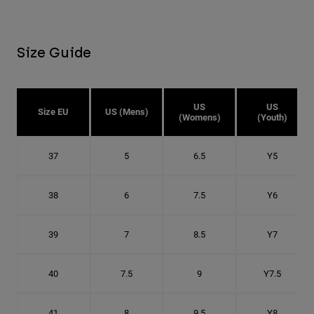
Size Guide
US
US
Size EU
US (Mens)
(Womens)
(Youth)
37
5
6.5
Y5
38
6
7.5
Y6
39
7
8.5
Y7
40
7.5
9
Y7.5
41
8
9.5
Y8