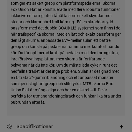
som ger ett säkert grepp om plattformspedalerna. Skorna
Fox Union Flat är konstruerade med flera robusta funktioner,
inklusive en formgjuten tåhätta som enkelt skyddar mot
stenar och klarar hård trail-körning. Få en skräddarsydd
passform med det dubbla BOA® Li2-systemet som finns i de
här trailspecifika skorna. Med en lätt och exakt passform ger
den lågt skurna, anpassade EVA-mellansulan ett bättre
grepp och känsla på pedalerna för ännu mer komfort när du
kör. Du får optimerad kraft på pedalen med den formgjutna,
inre förstyvningsplattan, men skorna är fortfarande
bekväma när du inte kör. Om du måste leda cykeln runt det
nedfallna trädet är det inga problem. Sulan är designad med
en Ultratac™-gummiblandning och ett anpassat mönster
som ger oslagbart grepp och slitstyrka. MTB-skorna Fox
Union Flat är mångsidiga och har en diskret stil. De är
perfekta för utmanande singeltrack och funkar lika bra under
pubrundan efteråt.
Specifikationer