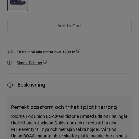
Accessories
selected
All Accessories
Add to Cart
Bags & Backpacks
Hats & Caps
Visa alla
Fri frakt på alla ordrar över 1299 kr
Simple Returns
Beskrivning
Perfekt passform och frihet i platt terräng
Skorna Fox Union BOA® Goldstone Limited Edition Flat ingår
i kollektionen Jackson Goldstone och är redo att ta dina
MTB-äventyr till nya och mer självsäkra höjder. Vår Fox
Union BOA® mountainbike-sko för platta pedaler har en sula