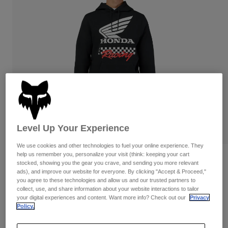
Byxor & Shorts
Skydd
Byxor
Skjortor
Byxor
Goggles
Visa alla
Handskar
Sockor
Shorts
Visa alla
Jackor
Jackor
Women
Protections
T-Shirts & Tops
Handskar
Moto
Goggles
Hoodies och pullovers
Skydd
Hjälmar
Level Up Your Experience
Jackor
Strumpor
Jerseys
Byxor & Shorts
Goggles
We use cookies and other technologies to fuel your online experience. They
Pants
help us remember you, personalize your visit (think: keeping your cart
Väskor & tillbehör
Honda Pullover Hoodie
Shirts
stocked, showing you the gear you crave, and sending you more relevant
Botas
Strumpor
ads), and improve our website for everyone. By clicking "Accept & Proceed,"
Visa alla
Produktnummer
34698-001-S
you agree to these technologies and allow us and our trusted partners to
Spare parts
Skydd
collect, use, and share information about your website interactions to tailor
Tillbehör
your digital experiences and content. Want more info? Check out our
Privacy
Handskar
Price reduced from
to
1.099 kr
549,5 kr
50% OFF
Policy.
Youth
Goggles
Reservdelar