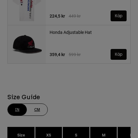
Price reduced from
to
224,5 kr
449 kr
Köp
Honda Adjustable Hat
Price reduced from
to
359,4 kr
599 kr
Köp
Size Guide
IN
CM
Size
XS
S
M
L