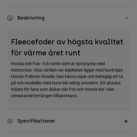
Accessories
Beskrivning
All Accessories
Bags & Backpacks
Hats & Caps
Fleecefoder av högsta kvalitet
Visa alla
för värme året runt
Honda och Fox - två namn som är synonyma med
motocross. Visa världen var lojaliteten ligger med huvtröjan
Honda Pullover Hoodie. Den känns mjuk och behaglig att ta
på och modellen med huva blir aldrig omodern. Ett absolut
måste för fans som älskar när Fox och Honda kör i den
utmanande terrängen tillsammans.
Specifikationer