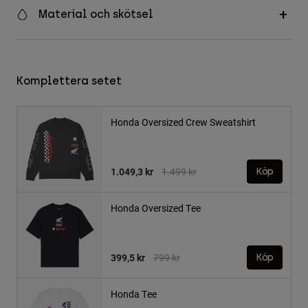
Material och skötsel
Komplettera setet
Honda Oversized Crew Sweatshirt
Price reduced from
to
1.049,3 kr
1.499 kr
Köp
Honda Oversized Tee
Price reduced from
to
399,5 kr
799 kr
Köp
Honda Tee