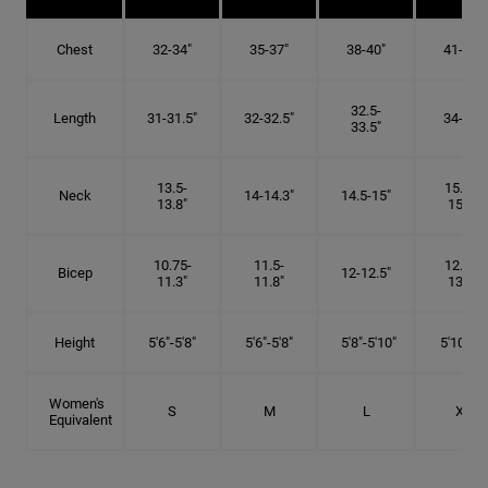
Chest
32-34"
35-37"
38-40"
41-43"
32.5-
Length
31-31.5"
32-32.5"
34-35"
33.5"
13.5-
15.25-
Neck
14-14.3"
14.5-15"
13.8"
15.5"
10.75-
11.5-
12.75-
Bicep
12-12.5"
11.3"
11.8"
13.3"
Height
5'6"-5'8"
5'6"-5'8"
5'8"-5'10"
5'10"- 6'
Women's
S
M
L
XL
Equivalent