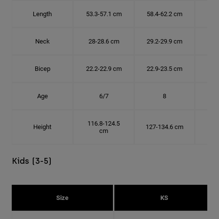
Length
53.3-57.1 cm
58.4-62.2 cm
63.
Neck
28-28.6 cm
29.2-29.9 cm
30.
Bicep
22.2-22.9 cm
22.9-23.5 cm
24.
Age
6/7
8
116.8-124.5
Height
127-134.6 cm
137
cm
Kids (3-5)
Size
KS