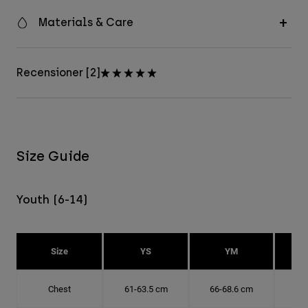
Materials & Care
Recensioner [2]
Size Guide
Youth (6-14)
Size
YS
YM
Chest
61-63.5 cm
66-68.6 cm
71-