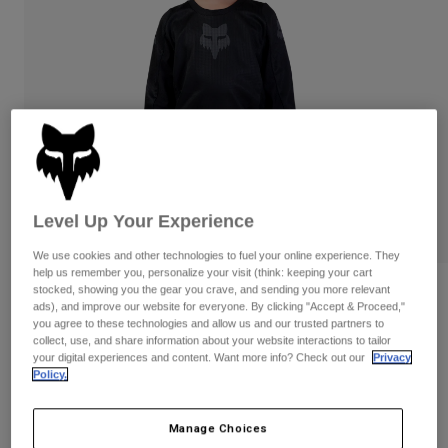
Byxor & Shorts
Skydd
Byxor
Skjortor
Byxor
Goggles
Visa alla
Handskar
Sockor
Shorts
Visa alla
Jackor
Jackor
Women
Protections
T-Shirts & Tops
Handskar
Moto
Goggles
Level Up Your Experience
Hoodies och pullovers
Skydd
Hjälmar
Jackor
We use cookies and other technologies to fuel your online experience. They
Strumpor
Jerseys
help us remember you, personalize your visit (think: keeping your cart
Byxor & Shorts
Goggles
stocked, showing you the gear you crave, and sending you more relevant
Recensioner
Pants
ads), and improve our website for everyone. By clicking "Accept & Proceed,"
Väskor & tillbehör
Shirts
you agree to these technologies and allow us and our trusted partners to
Kids 180 Blackout Jersey
Botas
Strumpor
collect, use, and share information about your website interactions to tailor
Visa alla
your digital experiences and content. Want more info? Check out our
Privacy
Spare parts
Skydd
Produktnummer
31433
Policy.
Tillbehör
Handskar
349 kr
Youth
Goggles
Manage Choices
Reservdelar