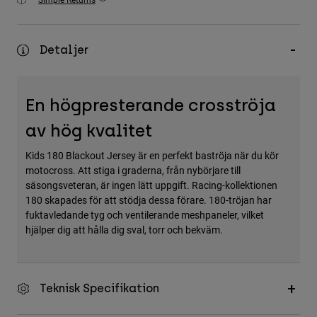
Accessories
All Accessories
Detaljer
Bags & Backpacks
Hats & Caps
En högpresterande crosströja
Visa alla
av hög kvalitet
Kids 180 Blackout Jersey är en perfekt baströja när du kör
motocross. Att stiga i graderna, från nybörjare till
säsongsveteran, är ingen lätt uppgift. Racing-kollektionen
180 skapades för att stödja dessa förare. 180-tröjan har
fuktavledande tyg och ventilerande meshpaneler, vilket
hjälper dig att hålla dig sval, torr och bekväm.
Teknisk Specifikation