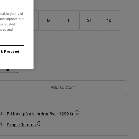
alize your visit
 and improve our
XS
S
M
L
XL
2XL
ur trusted
ences and
ärg -
Svart
 & Proceed
selected
Add to Cart
Fri frakt på alla ordrar över 1299 kr
Simple Returns