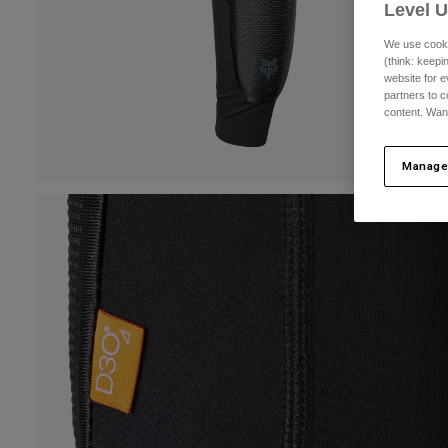
Level 
We use cooki
(think: keep
website for e
partners to c
content. Wan
Manage