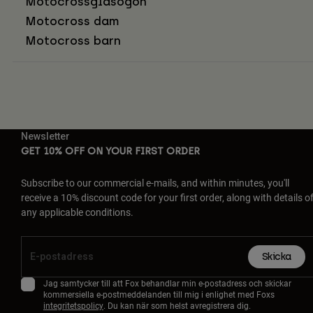
Motocrossglasögon
Motocross dam
Motocross barn
Newsletter
GET 10% OFF ON YOUR FIRST ORDER
Subscribe to our commercial e-mails, and within minutes, you'll
receive a 10% discount code for your first order, along with details o
any applicable conditions.
Skicka
Jag samtycker till att Fox behandlar min e-postadress och skickar
kommersiella e-postmeddelanden till mig i enlighet med Foxs
integritetspolicy
. Du kan när som helst avregistrera dig.