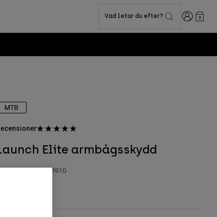
Login
Vad letar du efter?
0
MTB
ecensioner
Launch Elite armbågsskydd
roduktnummer
28910
.799 kr