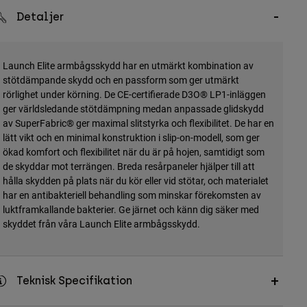
Detaljer
Launch Elite armbågsskydd har en utmärkt kombination av
stötdämpande skydd och en passform som ger utmärkt
rörlighet under körning. De CE-certifierade D3O® LP1-inläggen
ger världsledande stötdämpning medan anpassade glidskydd
av SuperFabric® ger maximal slitstyrka och flexibilitet. De har en
lätt vikt och en minimal konstruktion i slip-on-modell, som ger
ökad komfort och flexibilitet när du är på hojen, samtidigt som
de skyddar mot terrängen. Breda resårpaneler hjälper till att
hålla skydden på plats när du kör eller vid stötar, och materialet
har en antibakteriell behandling som minskar förekomsten av
luktframkallande bakterier. Ge järnet och känn dig säker med
skyddet från våra Launch Elite armbågsskydd.
Teknisk Specifikation