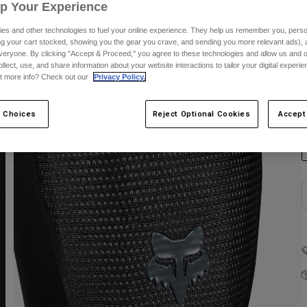
Up Your Experience
es and other technologies to fuel your online experience. They help us remember you, person
ing your cart stocked, showing you the gear you crave, and sending you more relevant ads),
veryone. By clicking "Accept & Proceed," you agree to these technologies and allow us and o
ollect, use, and share information about your website interactions to tailor your digital experi
t more info? Check out our
Privacy Policy.
F
 Choices
Reject Optional Cookies
Accept