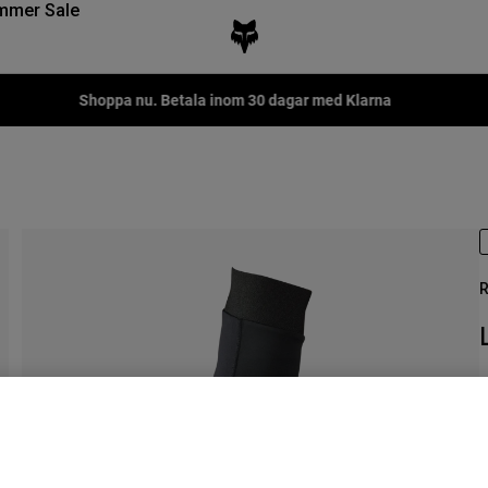
mmer Sale
Fox LAB Capsule Collection -
Shop now
R
P
1