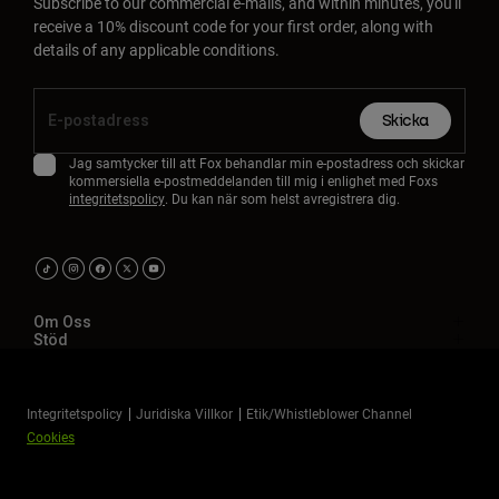
Subscribe to our commercial e-mails, and within minutes, you'll
receive a 10% discount code for your first order, along with
details of any applicable conditions.
Skicka
Jag samtycker till att Fox behandlar min e-postadress och skickar
kommersiella e-postmeddelanden till mig i enlighet med Foxs
integritetspolicy
. Du kan när som helst avregistrera dig.
Om Oss
Stöd
Integritetspolicy
Juridiska Villkor
Etik/Whistleblower Channel
Cookies