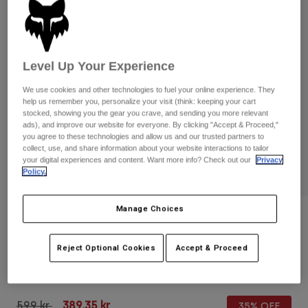
Byxor & Shorts
Skydd
Byxor
Skjortor
Byxor
Goggles
Visa alla
Handskar
Sockor
Shorts
Level Up Your Experience
Visa alla
Jackor
We use cookies and other technologies to fuel your online experience. They
Jackor
Women
help us remember you, personalize your visit (think: keeping your cart
stocked, showing you the gear you crave, and sending you more relevant
Protections
ads), and improve our website for everyone. By clicking "Accept & Proceed,"
T-Shirts & Tops
Handskar
Moto
you agree to these technologies and allow us and our trusted partners to
Goggles
collect, use, and share information about your website interactions to tailor
Hoodies och pullovers
your digital experiences and content. Want more info? Check out our
Privacy
Skydd
Hjälmar
Policy.
Jackor
Strumpor
Jerseys
Byxor & Shorts
Goggles
Pants
Manage Choices
Väskor & tillbehör
Shirts
Recensioner
Botas
Strumpor
Visa alla
Main Kairos Goggles med spegellins
Spare parts
Reject Optional Cookies
Accept & Proceed
Skydd
Tillbehör
Handskar
Produktnummer
36408-047-OS
Youth
Goggles
Reservdelar
Price reduced from
to
599 kr
389,35 kr
35% OFF