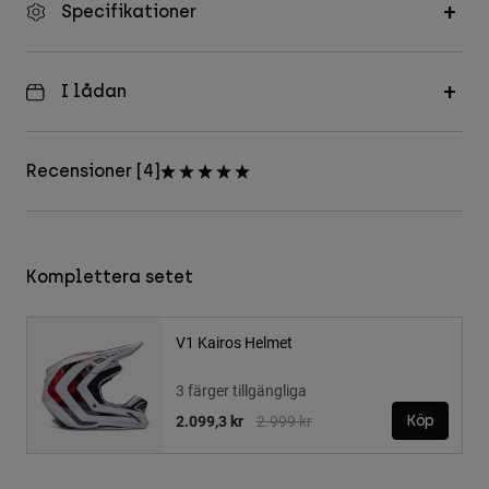
Specifikationer
I lådan
Recensioner [4]
Komplettera setet
V1 Kairos Helmet
3 färger tillgängliga
Price reduced from
to
2.099,3 kr
2.999 kr
Köp