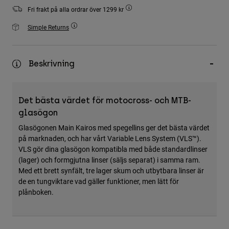
Accessories
Fri frakt på alla ordrar över 1299 kr
Simple Returns
All Accessories
Bags & Backpacks
Hats & Caps
Beskrivning
Visa alla
Det bästa värdet för motocross- och MTB-
glasögon
Glasögonen Main Kairos med spegellins ger det bästa värdet
på marknaden, och har vårt Variable Lens System (VLS™).
VLS gör dina glasögon kompatibla med både standardlinser
(lager) och formgjutna linser (säljs separat) i samma ram.
Med ett brett synfält, tre lager skum och utbytbara linser är
de en tungviktare vad gäller funktioner, men lätt för
plånboken.