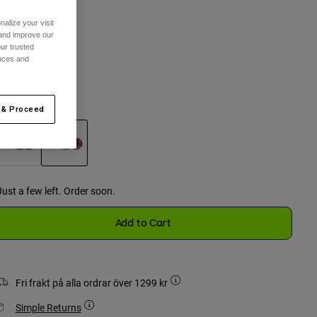
alize your visit
 and improve our
n Storlek
ur trusted
ences and
selected
ärg -
Rosa
 & Proceed
selected
Just a few left. Order soon.
Add to Cart
Fri frakt på alla ordrar över 1299 kr
Simple Returns