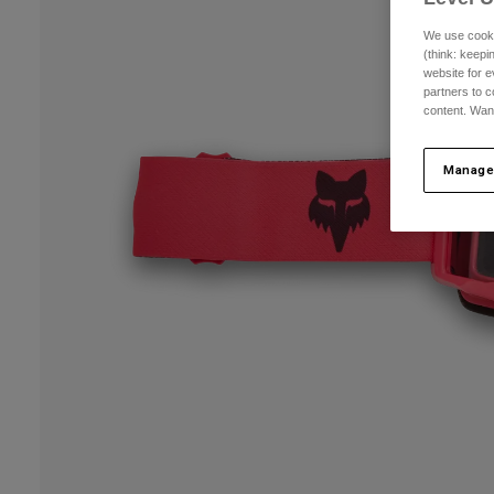
We use cooki
(think: keep
website for e
partners to c
content. Wan
Manage