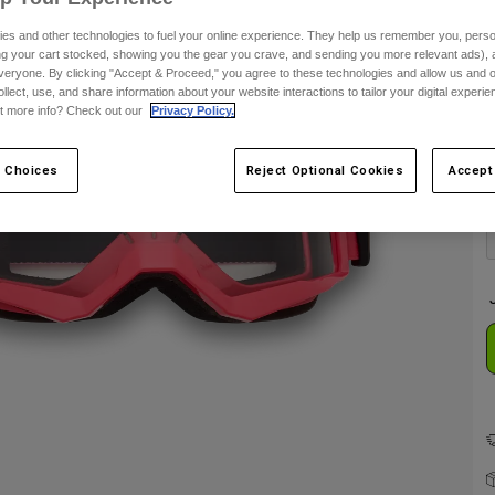
es and other technologies to fuel your online experience. They help us remember you, person
ing your cart stocked, showing you the gear you crave, and sending you more relevant ads),
E
veryone. By clicking "Accept & Proceed," you agree to these technologies and allow us and o
ollect, use, and share information about your website interactions to tailor your digital experi
t more info? Check out our
Privacy Policy.
F
 Choices
Reject Optional Cookies
Accept