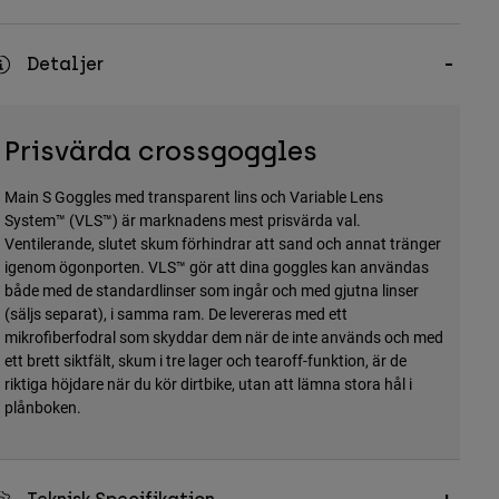
Detaljer
Prisvärda crossgoggles
Main S Goggles med transparent lins och Variable Lens
System™ (VLS™) är marknadens mest prisvärda val.
Ventilerande, slutet skum förhindrar att sand och annat tränger
igenom ögonporten. VLS™ gör att dina goggles kan användas
både med de standardlinser som ingår och med gjutna linser
(säljs separat), i samma ram. De levereras med ett
mikrofiberfodral som skyddar dem när de inte används och med
ett brett siktfält, skum i tre lager och tearoff-funktion, är de
riktiga höjdare när du kör dirtbike, utan att lämna stora hål i
plånboken.