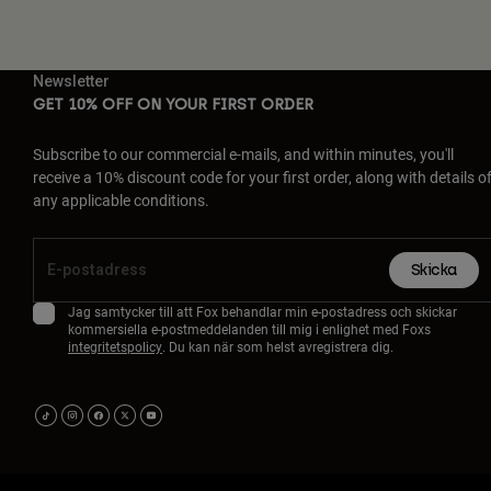
Newsletter
GET 10% OFF ON YOUR FIRST ORDER
Subscribe to our commercial e-mails, and within minutes, you'll
receive a 10% discount code for your first order, along with details o
any applicable conditions.
Skicka
Jag samtycker till att Fox behandlar min e-postadress och skickar
kommersiella e-postmeddelanden till mig i enlighet med Foxs
integritetspolicy
. Du kan när som helst avregistrera dig.