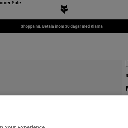
mmer Sale
Shoppa nu. Betala inom 30 dagar med Klarna
R
P
5
Up Your Experience