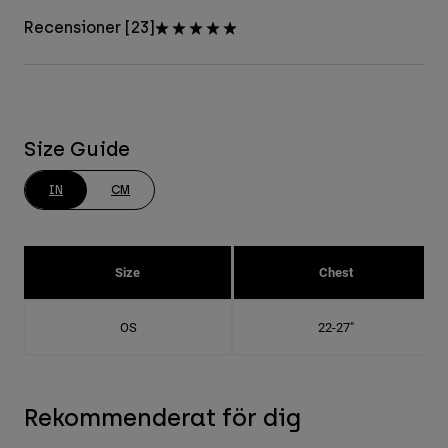
Recensioner [23]
Size Guide
IN
CM
Size
Chest
OS
22-27"
Rekommenderat för dig