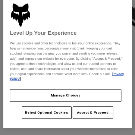
Byxor & Shorts
Skydd
Byxor
Skjortor
Byxor
Goggles
Visa alla
Handskar
Sockor
Shorts
Level Up Your Experience
Visa alla
Jackor
Jackor
Women
We use cookies and other technologies to fuel your online experience. They
help us remember you, personalize your visit (think: keeping your cart
Protections
stocked, showing you the gear you crave, and sending you more relevant
T-Shirts & Tops
Handskar
Moto
ads), and improve our website for everyone. By clicking "Accept & Proceed,"
you agree to these technologies and allow us and our trusted partners to
Goggles
Hoodies och pullovers
collect, use, and share information about your website interactions to tailor
Skydd
Hjälmar
your digital experiences and content. Want more info? Check out our
Privacy
Jackor
Policy.
Strumpor
Jerseys
Byxor & Shorts
Goggles
Recensioner
Pants
Väskor & tillbehör
Shirts
Manage Choices
Peewee Titan Roost Deflector
Botas
Strumpor
Visa alla
Spare parts
Skydd
Reject Optional Cookies
Accept & Proceed
Produktnummer
06053
Tillbehör
Handskar
599 kr
Youth
Goggles
Reservdelar