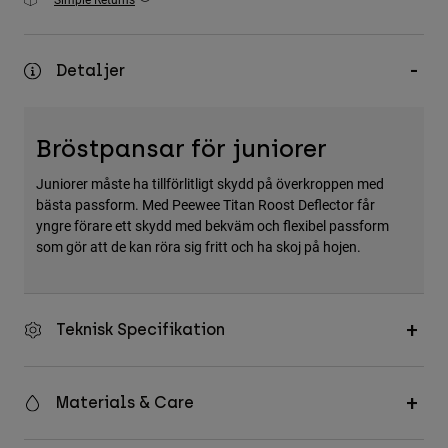
Accessories
All Accessories
Detaljer
Bags & Backpacks
Hats & Caps
Bröstpansar för juniorer
Visa alla
Juniorer måste ha tillförlitligt skydd på överkroppen med
bästa passform. Med Peewee Titan Roost Deflector får
yngre förare ett skydd med bekväm och flexibel passform
som gör att de kan röra sig fritt och ha skoj på hojen.
Teknisk Specifikation
Materials & Care