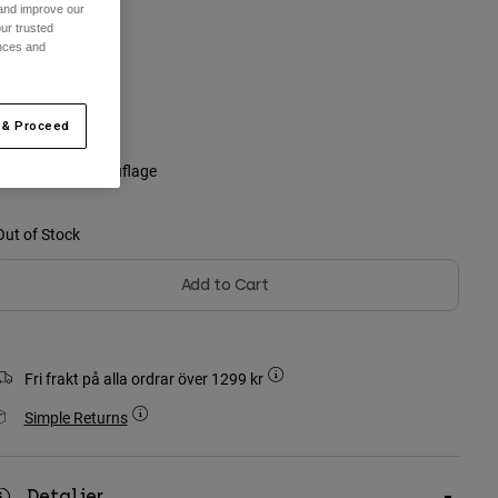
 and improve our
ur trusted
ences and
n Storlek
selected
 & Proceed
ärg -
Svart kamouflage
Out of Stock
Add to Cart
Fri frakt på alla ordrar över 1299 kr
Simple Returns
Detaljer