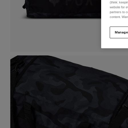
(think: keep
website for e
partners to c
content. Wan
Manage