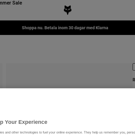
mmer Sale
Shoppa nu. Betala inom 30 dagar med Klarna
R
P
P
1
Up Your Experience
es and other technologies to fuel your online experience. They help us remember you, person