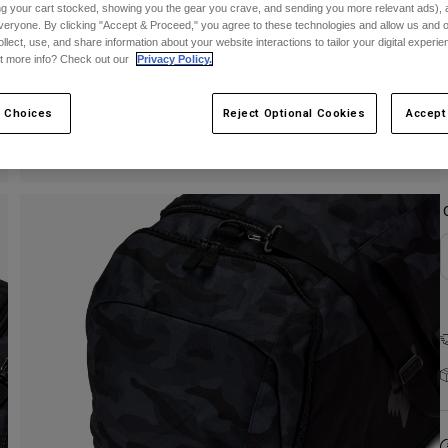
ing your cart stocked, showing you the gear you crave, and sending you more relevant ads),
veryone. By clicking "Accept & Proceed," you agree to these technologies and allow us and o
ollect, use, and share information about your website interactions to tailor your digital experi
t more info? Check out our
Privacy Policy.
E
 Choices
Reject Optional Cookies
Accept
F