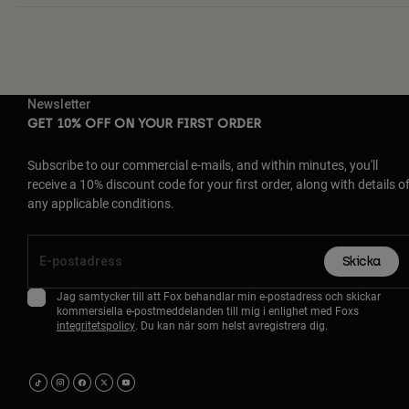
Newsletter
GET 10% OFF ON YOUR FIRST ORDER
Subscribe to our commercial e-mails, and within minutes, you'll
receive a 10% discount code for your first order, along with details o
any applicable conditions.
Skicka
Jag samtycker till att Fox behandlar min e-postadress och skickar
kommersiella e-postmeddelanden till mig i enlighet med Foxs
integritetspolicy
. Du kan när som helst avregistrera dig.