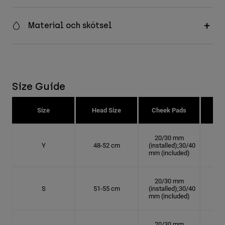
Material och skötsel
Size Guide
Size
Head Size
Cheek Pads
H
20/30 mm
Y
48-52 cm
(installed);30/40
15.
mm (included)
20/30 mm
S
51-55 cm
(installed);30/40
16.
mm (included)
20/30 mm