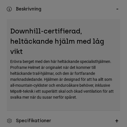
Accessories
Beskrivning
All Accessories
Bags & Backpacks
Downhill-certifierad,
Hats & Caps
heltäckande hjälm med låg
Visa alla
vikt
Erövra berget med den här heltäckande specialisthjälmen.
Proframe Helmet är originalet när det kommer till
heltäckande trail-hjälmar, och den är fortfarande
marknadsledande. Hjälmen är designad för att ha allt som
all-mountain-cyklister och enduroåkare behöver, inklusive
Mips®-teknik i ett superlätt skal och ökad ventilation för att
svalka mer när du susar nerför spåret.
Specifikationer