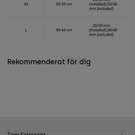
M
55-59 cm
(installed);30/40
17.
mm (included)
20/30 mm
L
59-63 cm
(installed);30/40
18.
mm (included)
Rekommenderat för dig
Topp Kategorier