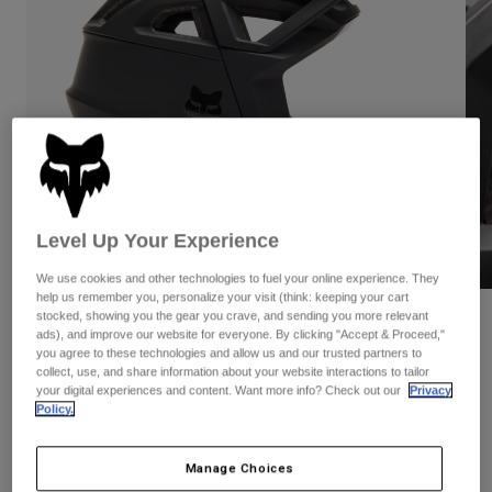
Byxor & Shorts
Skydd
Byxor
Skjortor
Byxor
Goggles
Visa alla
Handskar
Sockor
Shorts
Visa alla
Jackor
Jackor
Women
Protections
T-Shirts & Tops
Handskar
Moto
Goggles
Level Up Your Experience
Hoodies och pullovers
Skydd
Hjälmar
Jackor
We use cookies and other technologies to fuel your online experience. They
Strumpor
Jerseys
help us remember you, personalize your visit (think: keeping your cart
Byxor & Shorts
Goggles
stocked, showing you the gear you crave, and sending you more relevant
Proframe RS Helmet
Pants
ads), and improve our website for everyone. By clicking "Accept & Proceed,"
Väskor & tillbehör
Shirts
you agree to these technologies and allow us and our trusted partners to
Botas
Strumpor
Produktnummer
31107
collect, use, and share information about your website interactions to tailor
Visa alla
your digital experiences and content. Want more info? Check out our
Privacy
Spare parts
Skydd
Policy.
4.599 kr
Tillbehör
Handskar
Youth
Goggles
Manage Choices
Reservdelar