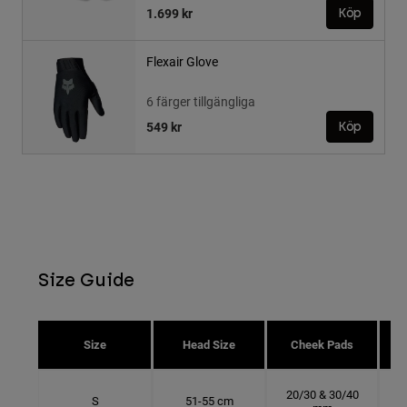
1.699 kr
Köp
Flexair Glove
6 färger tillgängliga
549 kr
Köp
Size Guide
Size
Head Size
Cheek Pads
20/30 & 30/40
S
51-55 cm