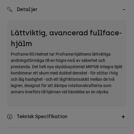
Accessories
Detaljer
All Accessories
Bags & Backpacks
Lättviktig, avancerad fullface-
Hats & Caps
hjälm
Visa alla
Proframe RS Helmet tar Proframe-hjälmens lättviktiga
andningsförmåga till en högre nivå av säkerhet och
prestanda. Det helt nya skyddssystemet MIPS® Integra Split
kombinerar ett skum med dubbel densitet - för stötar i hög
och låg hastighet - och ett lågfriktionsskikt mellan de två
lagren, designat för att dämpa rotationskrafterna som
annars överförs till hjärnan vid händelse av en olycka.
Teknisk Specifikation