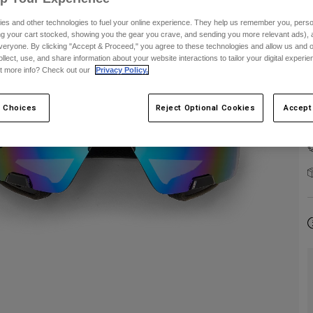
es and other technologies to fuel your online experience. They help us remember you, person
ing your cart stocked, showing you the gear you crave, and sending you more relevant ads),
veryone. By clicking "Accept & Proceed," you agree to these technologies and allow us and o
ollect, use, and share information about your website interactions to tailor your digital experi
t more info? Check out our
Privacy Policy.
 Choices
Reject Optional Cookies
Accept