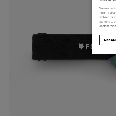
We use cooki
(think: keep
website for e
partners to c
content. Wan
Manage