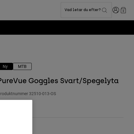
Login
Vad letar du efter?
0
Ny
MTB
PureVue Goggles Svart/Spegelyta
roduktnummer
32510-013-OS
.799 kr
ärg -
Svart/blått