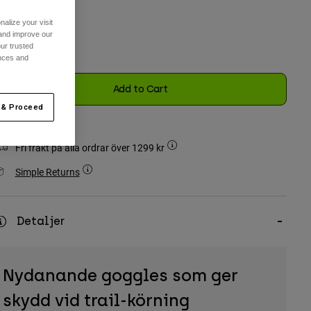
alize your visit
 and improve our
ur trusted
ences and
selected
Add to Cart
 & Proceed
Fri frakt på alla ordrar över 1299 kr
Simple Returns
Detaljer
Nydanande goggles som ger
skydd vid trail-körning