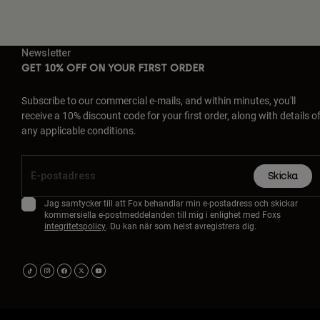
Newsletter
GET 10% OFF ON YOUR FIRST ORDER
Subscribe to our commercial e-mails, and within minutes, you'll
receive a 10% discount code for your first order, along with details o
any applicable conditions.
Skicka
Jag samtycker till att Fox behandlar min e-postadress och skickar
kommersiella e-postmeddelanden till mig i enlighet med Foxs
integritetspolicy
. Du kan när som helst avregistrera dig.