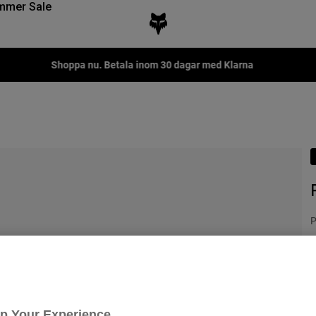
mmer Sale
Shoppa nu. Betala inom 30 dagar med Klarna
P
1
F
Up Your Experience