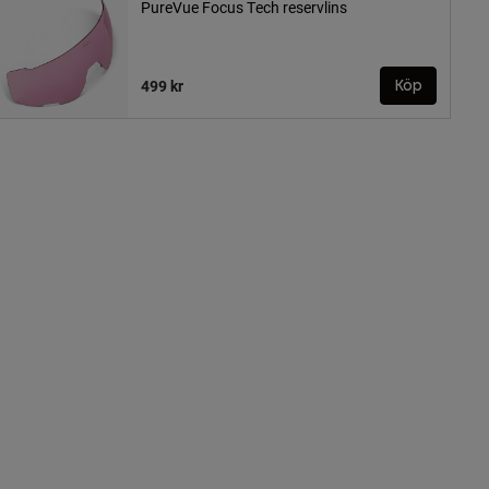
PureVue Focus Tech reservlins
499 kr
Köp