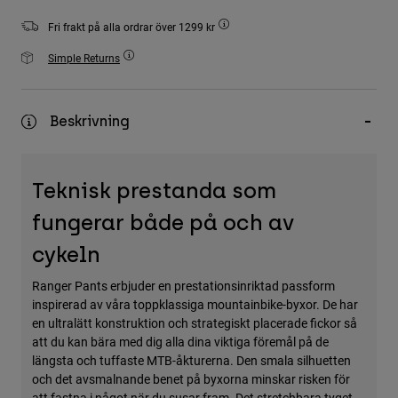
Accessories
Fri frakt på alla ordrar över 1299 kr
All Accessories
Simple Returns
Bags & Backpacks
Hats & Caps
Beskrivning
Visa alla
Teknisk prestanda som
fungerar både på och av
cykeln
Ranger Pants erbjuder en prestationsinriktad passform
inspirerad av våra toppklassiga mountainbike-byxor. De har
en ultralätt konstruktion och strategiskt placerade fickor så
att du kan bära med dig alla dina viktiga föremål på de
längsta och tuffaste MTB-åkturerna. Den smala silhuetten
och det avsmalnande benet på byxorna minskar risken för
att fastna i något när du susar fram. Det stretchbara tyget