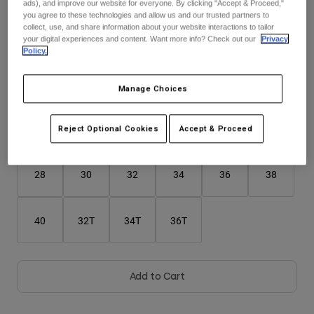
ads), and improve our website for everyone. By clicking "Accept & Proceed,"
Jackets
Utforska MTB
T-shirts
you agree to these technologies and allow us and our trusted partners to
collect, use, and share information about your website interactions to tailor
Sockor
Hoodies & Pullover
Färg -
Militärt grönt
your digital experiences and content. Want more info? Check out our
Privacy
Visa alla
Policy.
Product Help
Visa alla
Utforska MTB
Moto Gear Guides
Manage Choices
Lifestyle
Product Help
selected
Tillbehör
Helmet Care Guide
Reject Optional Cookies
Accept & Proceed
Storlekstabell
MTB Gear Guides
Tops
Boot Care Guide
Hats & Caps
Hoodies and Pullovers
Helmet Care Guide
Bags & Backpacks
28
30
32
34
36
38
Casacos
Socks
Byxor
Stickers
40
32T
34T
36T
Shorts
Other Accessories
Boardshorts
Visa alla
Visa alla
Add to Cart