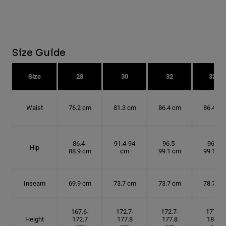
Size Guide
Size
28
30
32
32T
Waist
76.2 cm
81.3 cm
86.4 cm
86.4 cm
86.4-
91.4-94
96.5-
96.5-
Hip
88.9 cm
cm
99.1 cm
99.1 cm
Inseam
69.9 cm
73.7 cm
73.7 cm
78.7 cm
167.6-
172.7-
172.7-
177.8-
Height
172.7
177.8
177.8
182.9