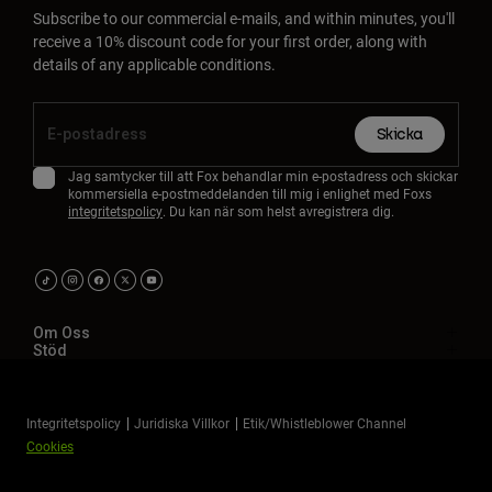
Subscribe to our commercial e-mails, and within minutes, you'll
receive a 10% discount code for your first order, along with
details of any applicable conditions.
Skicka
Jag samtycker till att Fox behandlar min e-postadress och skickar
kommersiella e-postmeddelanden till mig i enlighet med Foxs
integritetspolicy
. Du kan när som helst avregistrera dig.
Om Oss
Stöd
Integritetspolicy
Juridiska Villkor
Etik/Whistleblower Channel
Cookies