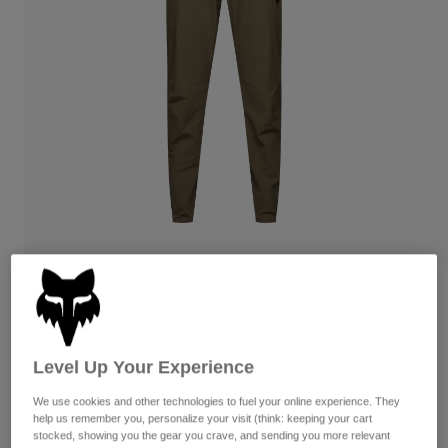
Byxor & Shorts
Skydd
Byxor
Skjortor
Byxor
Goggles
Visa alla
Handskar
Sockor
Shorts
Visa alla
Jackor
Jackor
Women
Protections
T-Shirts & Tops
Handskar
Moto
Goggles
Hoodies och pullovers
Skydd
Hjälmar
Jackor
Strumpor
Jerseys
Byxor & Shorts
Goggles
Recensioner
Pants
Väskor & tillbehör
Shirts
Ranger Byxor
Botas
Strumpor
Visa alla
Spare parts
Skydd
Level Up Your Experience
Produktnummer
33455
Tillbehör
Handskar
We use cookies and other technologies to fuel your online experience. They
1.349 kr
help us remember you, personalize your visit (think: keeping your cart
Youth
Goggles
Reservdelar
stocked, showing you the gear you crave, and sending you more relevant