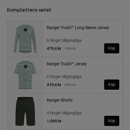
Komplettera setet
Ranger TruDri™ Long Sleeve Jersey
6 färger tillgängliga
Price reduced from
to
479,4 kr
799 kr
Köp
Ranger TruDri™ Jersey
6 färger tillgängliga
Price reduced from
to
419,4 kr
699 kr
Köp
Ranger Shorts
4 färger tillgängliga
1.099 kr
Köp