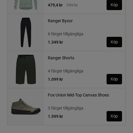
Price reduced from
to
479,4 kr
799 kr
Köp
Ranger Byxor
6 färger tillgängliga
1.349 kr
Köp
Ranger Shorts
4 färger tillgängliga
1.099 kr
Köp
Fox Union Mid-Top Canvas Shoes
3 färger tillgängliga
1.599 kr
Köp