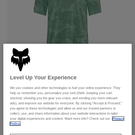
Byxor & Shorts
Skydd
Byxor
Skjortor
Byxor
Goggles
Visa alla
Handskar
Sockor
Shorts
Visa alla
Jackor
Jackor
Women
Protections
T-Shirts & Tops
Handskar
Moto
Goggles
Hoodies och pullovers
Skydd
Hjälmar
Jackor
Level Up Your Experience
Strumpor
Jerseys
Byxor & Shorts
Goggles
We use cookies and other technologies to fuel your online experience. They
Recensioner
Pants
help us remember you, personalize your visit (think: keeping your cart
Väskor & tillbehör
Shirts
stocked, showing you the gear you crave, and sending you more relevant
Ranger TruDri™ Jersey
Botas
Strumpor
ads), and improve our website for everyone. By clicking "Accept & Proceed,"
Visa alla
Spare parts
you agree to these technologies and allow us and our trusted partners to
Skydd
Produktnummer
32366
collect, use, and share information about your website interactions to tailor
Tillbehör
Handskar
your digital experiences and content. Want more info? Check out our
Privacy
Policy.
Price reduced from
to
699 kr
419,4 kr
40% OFF
Youth
Goggles
Reservdelar