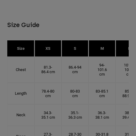
Size Guide
Size
XS
S
M
L
94-
101.6-
81.3-
86.4-94
Chest
101.6
109.2
86.4 cm
cm
cm
cm
78.4-80
80-83
83-85.1
85.1-
Length
cm
cm
cm
88.9 cm
34.3-
35.1-
36.3-
38.1-
Neck
35.1 cm
36.3 cm
38.1 cm
39.4 cm
27.3-
28.7-30
30-31.8
31.8-