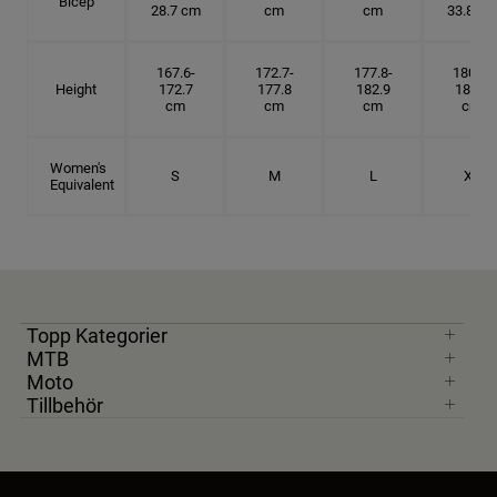
Bicep
28.7 cm
cm
cm
33.8 cm
167.6-
172.7-
177.8-
180.3-
Height
172.7
177.8
182.9
185.5
cm
cm
cm
cm
Women's
S
M
L
XL
Equivalent
Topp Kategorier
MTB
Moto
Tillbehör