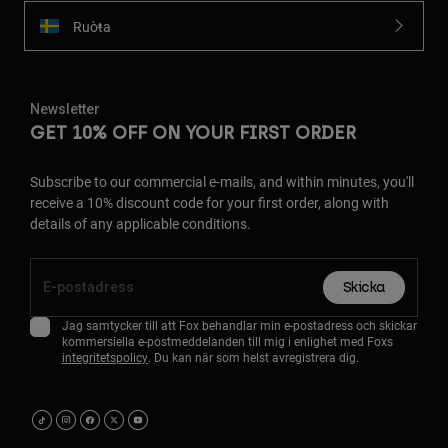
Ruoŧŧa
Newsletter
GET 10% OFF ON YOUR FIRST ORDER
Subscribe to our commercial e-mails, and within minutes, you'll
receive a 10% discount code for your first order, along with
details of any applicable conditions.
Skicka
Jag samtycker till att Fox behandlar min e-postadress och skickar
kommersiella e-postmeddelanden till mig i enlighet med Foxs
integritetspolicy
. Du kan när som helst avregistrera dig.