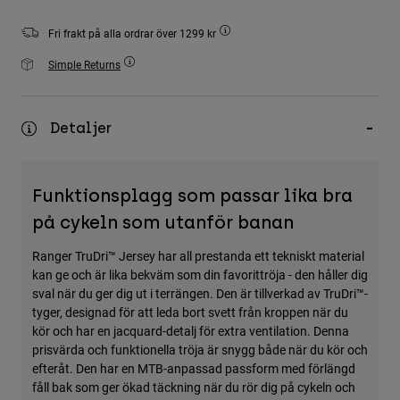
Accessories
Fri frakt på alla ordrar över 1299 kr
All Accessories
Simple Returns
Bags & Backpacks
Hats & Caps
Detaljer
Visa alla
Funktionsplagg som passar lika bra
på cykeln som utanför banan
Ranger TruDri™ Jersey har all prestanda ett tekniskt material
kan ge och är lika bekväm som din favorittröja - den håller dig
sval när du ger dig ut i terrängen. Den är tillverkad av TruDri™-
tyger, designad för att leda bort svett från kroppen när du
kör och har en jacquard-detalj för extra ventilation. Denna
prisvärda och funktionella tröja är snygg både när du kör och
efteråt. Den har en MTB-anpassad passform med förlängd
fåll bak som ger ökad täckning när du rör dig på cykeln och