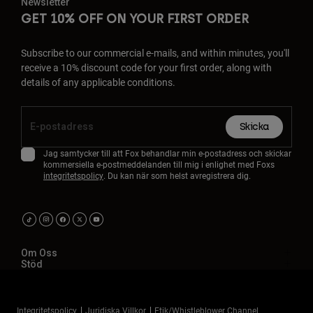
Newsletter
GET 10% OFF ON YOUR FIRST ORDER
Subscribe to our commercial e-mails, and within minutes, you'll
receive a 10% discount code for your first order, along with
details of any applicable conditions.
Skicka
Jag samtycker till att Fox behandlar min e-postadress och skickar
kommersiella e-postmeddelanden till mig i enlighet med Foxs
integritetspolicy
. Du kan när som helst avregistrera dig.
Om Oss
Stöd
Integritetspolicy
Juridiska Villkor
Etik/Whistleblower Channel