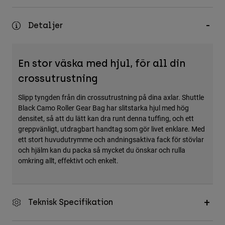
Accessories
Detaljer
All Accessories
Bags & Backpacks
Hats & Caps
En stor väska med hjul, för all din
crossutrustning
Visa alla
Slipp tyngden från din crossutrustning på dina axlar. Shuttle
Black Camo Roller Gear Bag har slitstarka hjul med hög
densitet, så att du lätt kan dra runt denna tuffing, och ett
greppvänligt, utdragbart handtag som gör livet enklare. Med
ett stort huvudutrymme och andningsaktiva fack för stövlar
och hjälm kan du packa så mycket du önskar och rulla
omkring allt, effektivt och enkelt.
Teknisk Specifikation