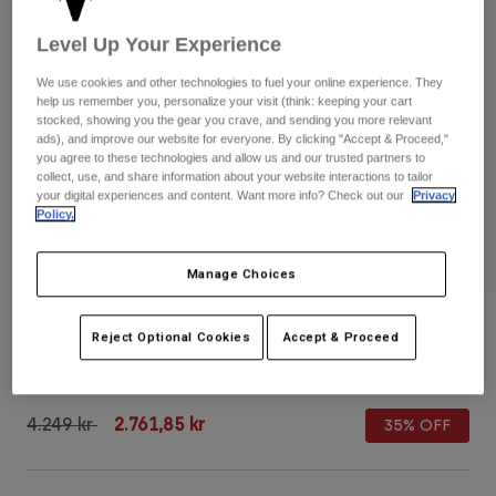
Byxor & Shorts
Skydd
Byxor
Skjortor
Level Up Your Experience
Byxor
Goggles
Visa alla
Handskar
We use cookies and other technologies to fuel your online experience. They
Sockor
help us remember you, personalize your visit (think: keeping your cart
Shorts
stocked, showing you the gear you crave, and sending you more relevant
Visa alla
Jackor
ads), and improve our website for everyone. By clicking "Accept & Proceed,"
Jackor
Women
you agree to these technologies and allow us and our trusted partners to
collect, use, and share information about your website interactions to tailor
Protections
your digital experiences and content. Want more info? Check out our
Privacy
T-Shirts & Tops
Handskar
Moto
Policy.
Goggles
Hoodies och pullovers
Skydd
Hjälmar
Manage Choices
Jackor
Strumpor
Jerseys
Byxor & Shorts
Goggles
Shuttle Black Camo Roller Gear Bag
Pants
Reject Optional Cookies
Accept & Proceed
Väskor & tillbehör
Shirts
Botas
Strumpor
Produktnummer
33135-247-OS
Visa alla
Spare parts
Skydd
Price reduced from
to
Tillbehör
4.249 kr
2.761,85 kr
35% OFF
Handskar
Youth
Goggles
Reservdelar