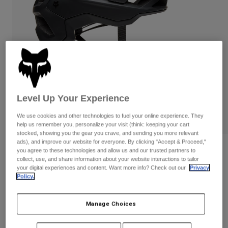
Byxor & Shorts
Skydd
Byxor
Skjortor
Byxor
Goggles
Visa alla
Handskar
Sockor
Shorts
Visa alla
Jackor
Jackor
Women
Protections
T-Shirts & Tops
Handskar
Level Up Your Experience
Moto
Goggles
Hoodies och pullovers
We use cookies and other technologies to fuel your online experience. They
Skydd
Hjälmar
help us remember you, personalize your visit (think: keeping your cart
Jackor
stocked, showing you the gear you crave, and sending you more relevant
Strumpor
Jerseys
ads), and improve our website for everyone. By clicking "Accept & Proceed,"
Byxor & Shorts
Goggles
Recensioner
you agree to these technologies and allow us and our trusted partners to
Pants
Väskor & tillbehör
Shirts
collect, use, and share information about your website interactions to tailor
your digital experiences and content. Want more info? Check out our
Privacy
Speedframe Solid hjälm
Botas
Strumpor
Visa alla
Policy.
Spare parts
Skydd
Produktnummer
33497
Tillbehör
Handskar
Manage Choices
1.499 kr
Youth
Goggles
Reservdelar