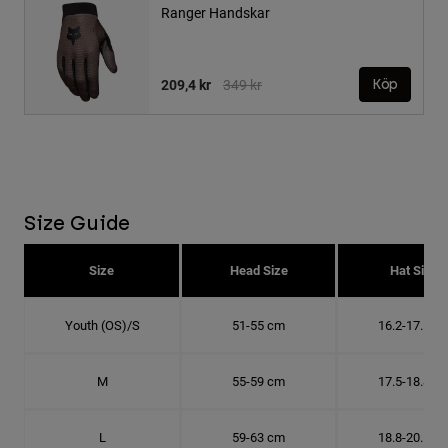
Ranger Handskar
Price reduced from
to
209,4 kr
349 kr
Köp
Size Guide
Size
Head Size
Hat Size
Youth (OS)/S
51-55 cm
16.2-17.5 c
M
55-59 cm
17.5-18.8 c
L
59-63 cm
18.8-20.1 c