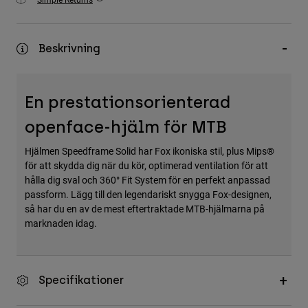
Accessories
All Accessories
Beskrivning
Bags & Backpacks
Hats & Caps
En prestationsorienterad
Visa alla
openface-hjälm för MTB
Hjälmen Speedframe Solid har Fox ikoniska stil, plus Mips®
för att skydda dig när du kör, optimerad ventilation för att
hålla dig sval och 360° Fit System för en perfekt anpassad
passform. Lägg till den legendariskt snygga Fox-designen,
så har du en av de mest eftertraktade MTB-hjälmarna på
marknaden idag.
Specifikationer