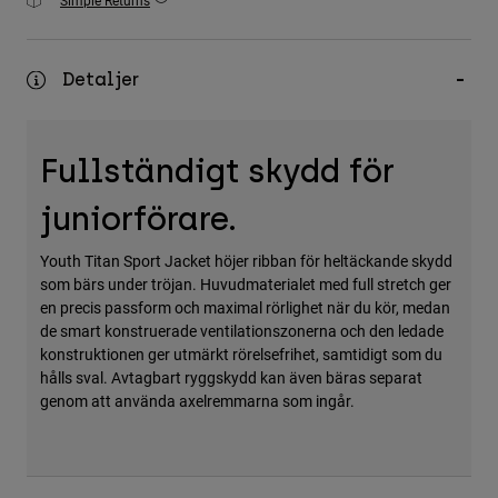
Simple Returns
Accessories
All Accessories
Detaljer
Bags & Backpacks
Hats & Caps
Fullständigt skydd för
Visa alla
juniorförare.
Youth Titan Sport Jacket höjer ribban för heltäckande skydd
som bärs under tröjan. Huvudmaterialet med full stretch ger
en precis passform och maximal rörlighet när du kör, medan
de smart konstruerade ventilationszonerna och den ledade
konstruktionen ger utmärkt rörelsefrihet, samtidigt som du
hålls sval. Avtagbart ryggskydd kan även bäras separat
genom att använda axelremmarna som ingår.