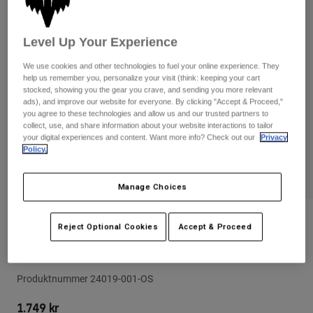
Byxor & Shorts
Skydd
Byxor
Skjortor
Byxor
Goggles
Level Up Your Experience
Visa alla
Handskar
Sockor
Shorts
We use cookies and other technologies to fuel your online experience. They
help us remember you, personalize your visit (think: keeping your cart
Visa alla
Jackor
stocked, showing you the gear you crave, and sending you more relevant
Jackor
Women
ads), and improve our website for everyone. By clicking "Accept & Proceed,"
you agree to these technologies and allow us and our trusted partners to
Protections
collect, use, and share information about your website interactions to tailor
T-Shirts & Tops
Handskar
Moto
your digital experiences and content. Want more info? Check out our
Privacy
Policy.
Goggles
Hoodies och pullovers
Skydd
Hjälmar
Jackor
Strumpor
Manage Choices
Jerseys
Byxor & Shorts
Goggles
Pants
Väskor & tillbehör
Shirts
Recensioner
Reject Optional Cookies
Accept & Proceed
Botas
Strumpor
Visa alla
Titan Sport Jacket - Junior
Spare parts
Skydd
Tillbehör
Handskar
Produktnummer
24019-001-OS
Youth
Goggles
Reservdelar
1.749 kr