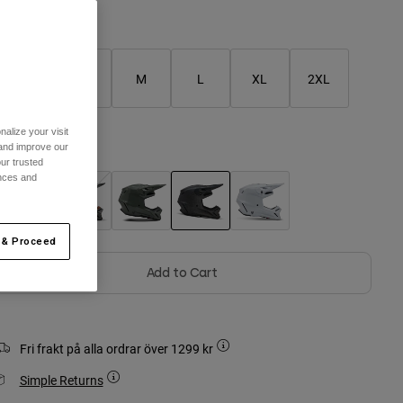
Storlekstabell
XS
S
M
L
XL
2XL
alize your visit
 and improve our
ärg -
Matt svart
ur trusted
ences and
selected
 & Proceed
Add to Cart
Fri frakt på alla ordrar över 1299 kr
Simple Returns