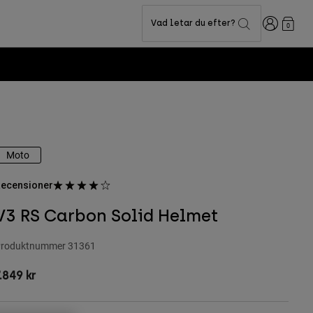
Login
Vad letar du efter?
0
Moto
ecensioner
V3 RS Carbon Solid Helmet
roduktnummer
31361
.849 kr