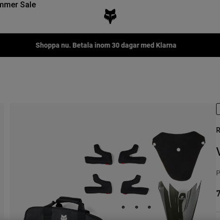
mmer Sale
Fox LAB Capsule Collection -
Shop now
R
P
7