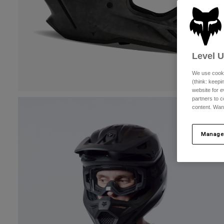
Level 
We use cooki
(think: keep
website for e
partners to c
content. Wan
Manage