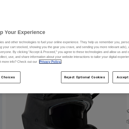
Up Your Experience
es and other technologies to fuel your online experience. They help us remember you, person
ing your cart stocked, showing you the gear you crave, and sending you more relevant ads),
F
veryone. By clicking "Accept & Proceed," you agree to these technologies and allow us and o
ollect, use, and share information about your website interactions to tailor your digital experi
t more info? Check out our
Privacy Policy.
 Choices
Reject Optional Cookies
Accept