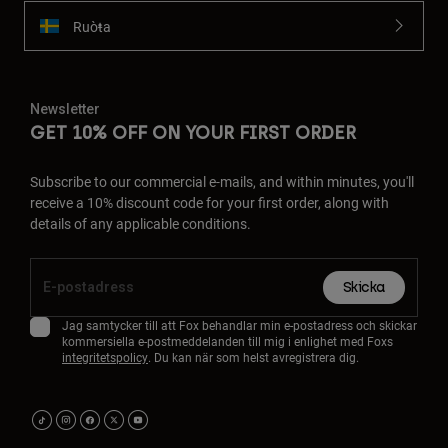
Ruoŧŧa
Newsletter
GET 10% OFF ON YOUR FIRST ORDER
Subscribe to our commercial e-mails, and within minutes, you'll
receive a 10% discount code for your first order, along with
details of any applicable conditions.
Skicka
Jag samtycker till att Fox behandlar min e-postadress och skickar
kommersiella e-postmeddelanden till mig i enlighet med Foxs
integritetspolicy
. Du kan när som helst avregistrera dig.