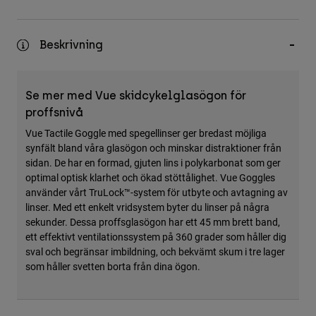
Accessories
All Accessories
Beskrivning
Bags & Backpacks
Hats & Caps
Se mer med Vue skidcykelglasögon för
Visa alla
proffsnivå
Vue Tactile Goggle med spegellinser ger bredast möjliga
synfält bland våra glasögon och minskar distraktioner från
sidan. De har en formad, gjuten lins i polykarbonat som ger
optimal optisk klarhet och ökad stöttålighet. Vue Goggles
använder vårt TruLock™-system för utbyte och avtagning av
linser. Med ett enkelt vridsystem byter du linser på några
sekunder. Dessa proffsglasögon har ett 45 mm brett band,
ett effektivt ventilationssystem på 360 grader som håller dig
sval och begränsar imbildning, och bekvämt skum i tre lager
som håller svetten borta från dina ögon.