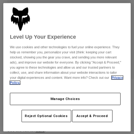
Byxor & Shorts
Skydd
Byxor
Skjortor
Byxor
Goggles
Visa alla
Handskar
Sockor
Shorts
Visa alla
Jackor
Level Up Your Experience
Jackor
Women
We use cookies and other technologies to fuel your online experience. They
Protections
help us remember you, personalize your visit (think: keeping your cart
T-Shirts & Tops
Handskar
Moto
stocked, showing you the gear you crave, and sending you more relevant
ads), and improve our website for everyone. By clicking "Accept & Proceed,"
Goggles
Hoodies och pullovers
you agree to these technologies and allow us and our trusted partners to
Skydd
Hjälmar
collect, use, and share information about your website interactions to tailor
Jackor
your digital experiences and content. Want more info? Check out our
Privacy
Strumpor
Jerseys
Policy.
Byxor & Shorts
Goggles
Vue taktila skyddsglasögon
Pants
Väskor & tillbehör
Shirts
Manage Choices
Botas
Strumpor
Produktnummer
39340-364-OS
Visa alla
Spare parts
Skydd
Price reduced from
to
Tillbehör
1.699 kr
1.274,25 kr
25% OFF
Reject Optional Cookies
Accept & Proceed
Handskar
Youth
Goggles
Reservdelar
See the full kit
.
here