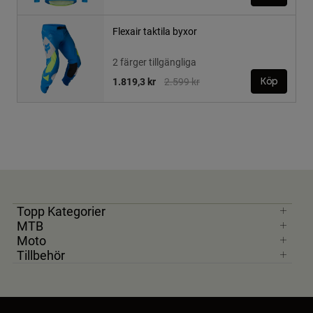
Flexair taktila byxor
2 färger tillgängliga
Price reduced from
to
1.819,3 kr
2.599 kr
Köp
Topp Kategorier
MTB
Moto
Tillbehör