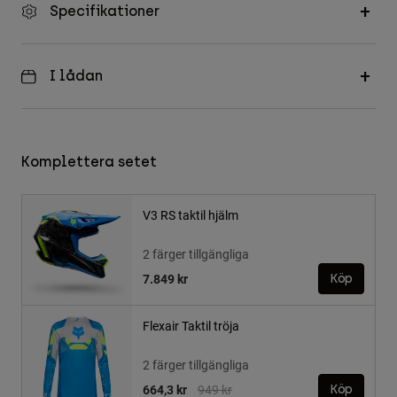
Specifikationer
I lådan
Komplettera setet
V3 RS taktil hjälm
2 färger tillgängliga
7.849 kr
Köp
Flexair Taktil tröja
2 färger tillgängliga
Price reduced from
to
664,3 kr
949 kr
Köp