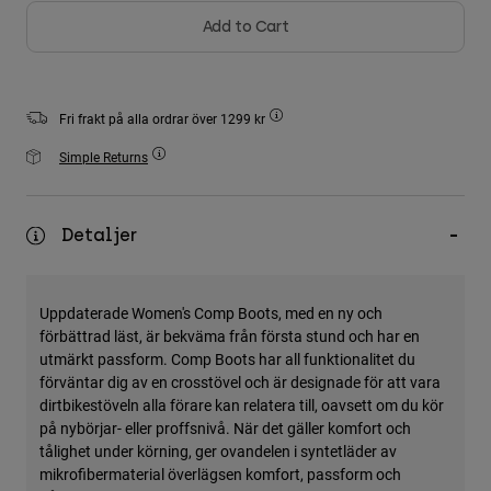
Accessories
Add to Cart
All Accessories
Bags & Backpacks
Fri frakt på alla ordrar över 1299 kr
Hats & Caps
Simple Returns
Visa alla
Detaljer
Uppdaterade Women's Comp Boots, med en ny och
förbättrad läst, är bekväma från första stund och har en
utmärkt passform. Comp Boots har all funktionalitet du
förväntar dig av en crosstövel och är designade för att vara
dirtbikestöveln alla förare kan relatera till, oavsett om du kör
på nybörjar- eller proffsnivå. När det gäller komfort och
tålighet under körning, ger ovandelen i syntetläder av
mikrofibermaterial överlägsen komfort, passform och