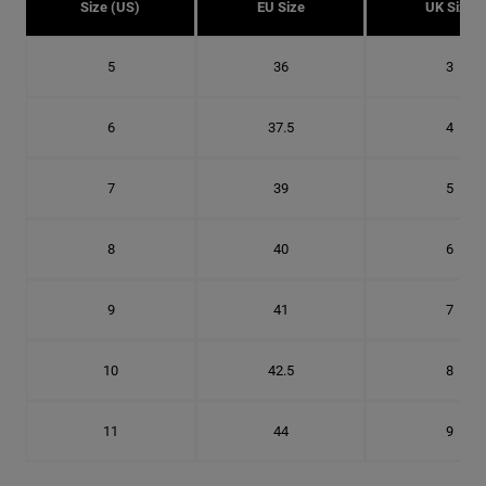
Size (US)
EU Size
UK Size
5
36
3
6
37.5
4
7
39
5
8
40
6
9
41
7
10
42.5
8
11
44
9