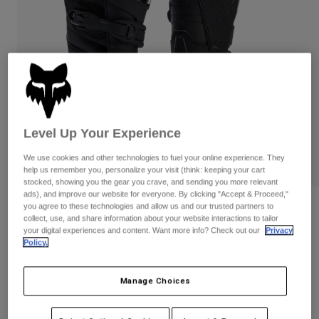
Byxor & Shorts
Skydd
Byxor
Skjortor
Byxor
Goggles
Visa alla
Handskar
Sockor
Shorts
Visa alla
Jackor
Jackor
Women
Protections
Level Up Your Experience
T-Shirts & Tops
Handskar
Moto
Goggles
Hoodies och pullovers
We use cookies and other technologies to fuel your online experience. They
Skydd
Hjälmar
help us remember you, personalize your visit (think: keeping your cart
Jackor
stocked, showing you the gear you crave, and sending you more relevant
Strumpor
Jerseys
ads), and improve our website for everyone. By clicking "Accept & Proceed,"
Byxor & Shorts
Goggles
you agree to these technologies and allow us and our trusted partners to
Recensioner
Pants
collect, use, and share information about your website interactions to tailor
Väskor & tillbehör
Shirts
your digital experiences and content. Want more info? Check out our
Privacy
Women's Comp Boots
Botas
Strumpor
Policy.
Visa alla
Spare parts
Skydd
Produktnummer
30469
Tillbehör
Handskar
Manage Choices
3.499 kr
Youth
Goggles
Reservdelar