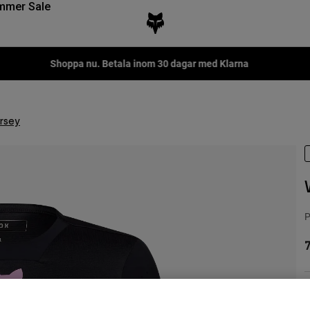
mmer Sale
Fox LAB Capsule Collection -
Shop now
rsey
P
7
F