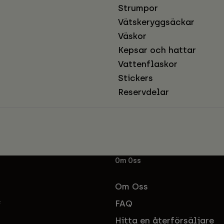
Strumpor
Vätskeryggsäckar
Väskor
Kepsar och hattar
Vattenflaskor
Stickers
Reservdelar
Om Oss
Om Oss
FAQ
f
Hitta en återförsäljare