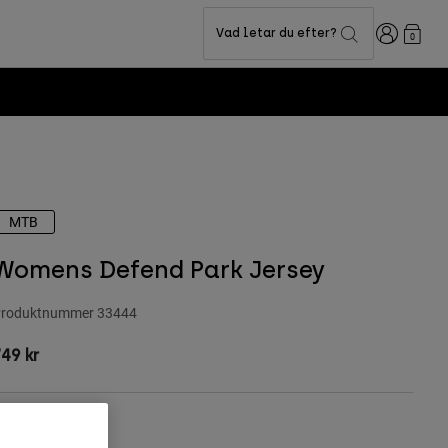
Login
Vad letar du efter?
0
MTB
Womens Defend Park Jersey
roduktnummer
33444
49 kr
ärg -
Svart