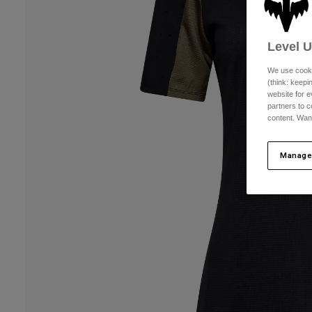
Level 
We use cooki
(think: keep
website for e
partners to c
content. Wan
Manage