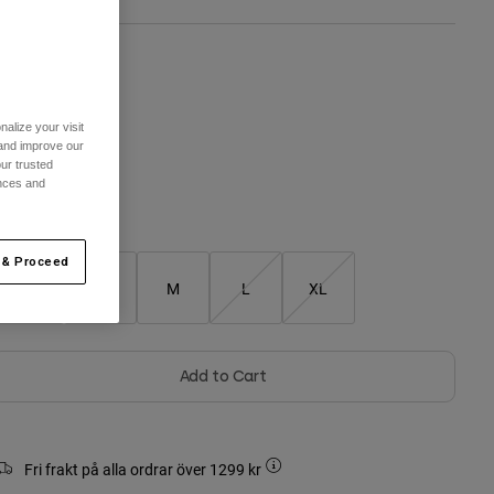
ärg -
Flerfärgad
alize your visit
 and improve our
ur trusted
selected
ences and
Storlekstabell
 & Proceed
XS
S
M
L
XL
Add to Cart
Fri frakt på alla ordrar över 1299 kr