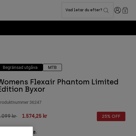
Login
Vad letar du efter?
0
Begränsad utgåva
MTB
Womens Flexair Phantom Limited
Edition Byxor
roduktnummer
36247
rice reduced from
to
.099 kr
1.574,25 kr
25% OFF
ee the full kit
.
here