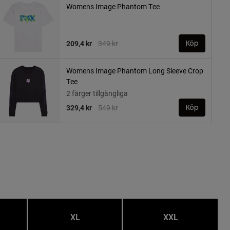
Womens Image Phantom Tee
Price reduced from
to
209,4 kr
349 kr
Köp
Womens Image Phantom Long Sleeve Crop
Tee
2 färger tillgängliga
Price reduced from
to
329,4 kr
549 kr
Köp
XL
XXL