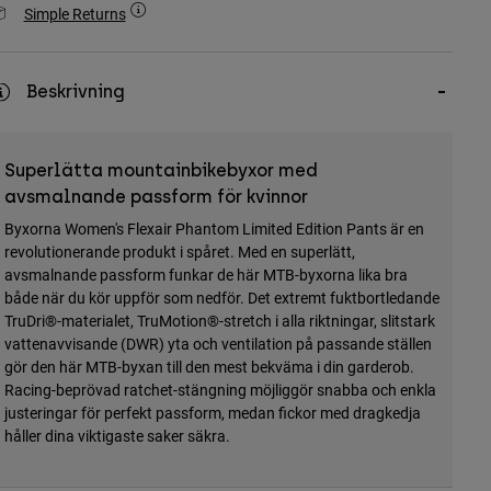
Simple Returns
Beskrivning
Superlätta mountainbikebyxor med
avsmalnande passform för kvinnor
Byxorna Women's Flexair Phantom Limited Edition Pants är en
revolutionerande produkt i spåret. Med en superlätt,
avsmalnande passform funkar de här MTB-byxorna lika bra
både när du kör uppför som nedför. Det extremt fuktbortledande
TruDri®-materialet, TruMotion®-stretch i alla riktningar, slitstark
vattenavvisande (DWR) yta och ventilation på passande ställen
gör den här MTB-byxan till den mest bekväma i din garderob.
Racing-beprövad ratchet-stängning möjliggör snabba och enkla
justeringar för perfekt passform, medan fickor med dragkedja
håller dina viktigaste saker säkra.