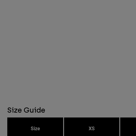
Size Guide
Size
XS