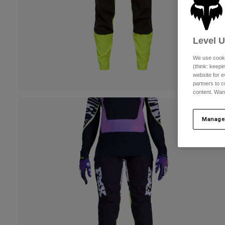
Level 
We use cooki
(think: keep
website for e
partners to c
content. Wan
Manage