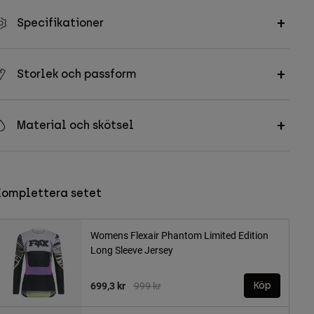
Specifikationer
Storlek och passform
Material och skötsel
Komplettera setet
Womens Flexair Phantom Limited Edition
Long Sleeve Jersey
Price reduced from
to
699,3 kr
999 kr
Köp