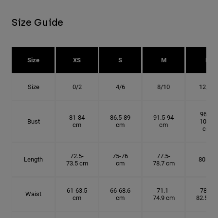
Size Guide
Size
XS
S
M
L
Size
0/2
4/6
8/10
12/14
96.5-
81-84
86.5-89
91.5-94
Bust
101.5
cm
cm
cm
cm
72.5-
75-76
77.5-
Length
80 cm
73.5 cm
cm
78.7 cm
61-63.5
66-68.6
71.1-
78.7-
Waist
cm
cm
74.9 cm
82.5 cm