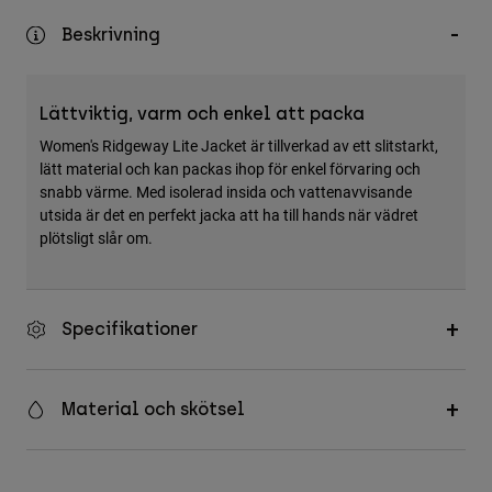
Accessories
Beskrivning
All Accessories
Bags & Backpacks
Lättviktig, varm och enkel att packa
Hats & Caps
Women's Ridgeway Lite Jacket är tillverkad av ett slitstarkt,
lätt material och kan packas ihop för enkel förvaring och
Visa alla
snabb värme. Med isolerad insida och vattenavvisande
utsida är det en perfekt jacka att ha till hands när vädret
plötsligt slår om.
Specifikationer
Material och skötsel