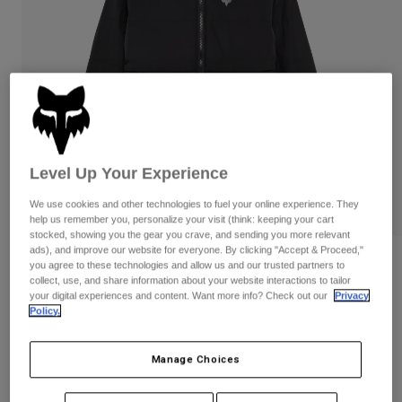
Byxor & Shorts
Skydd
Byxor
Skjortor
Byxor
Goggles
Visa alla
Handskar
Sockor
Shorts
Visa alla
Jackor
Jackor
Women
Protections
T-Shirts & Tops
Handskar
Level Up Your Experience
Moto
Goggles
Hoodies och pullovers
We use cookies and other technologies to fuel your online experience. They
Skydd
Hjälmar
help us remember you, personalize your visit (think: keeping your cart
Jackor
stocked, showing you the gear you crave, and sending you more relevant
Strumpor
Jerseys
ads), and improve our website for everyone. By clicking "Accept & Proceed,"
Byxor & Shorts
Goggles
Womens Ridgeway Lite Jacket
you agree to these technologies and allow us and our trusted partners to
Pants
Väskor & tillbehör
Shirts
collect, use, and share information about your website interactions to tailor
your digital experiences and content. Want more info? Check out our
Privacy
Botas
Strumpor
Produktnummer
36490
Visa alla
Policy.
Spare parts
Skydd
1.749 kr
Tillbehör
Handskar
Manage Choices
Youth
Goggles
Reservdelar