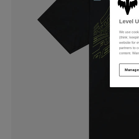
Level 
We use cooki
(think: keep
website for e
partners to c
content. Wan
Manage