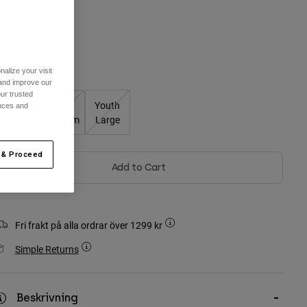
ärg -
Svart
alize your visit
Storlekstabell
 and improve our
ur trusted
Youth
Youth
Youth
ences and
Small
Medium
Large
 & Proceed
Add to Cart
Fri frakt på alla ordrar över 1299 kr
Simple Returns
Beskrivning