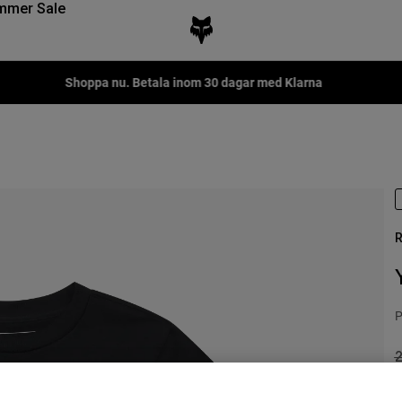
mmer Sale
Shoppa nu. Betala inom 30 dagar med Klarna
R
P
P
2