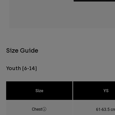
Size Guide
Youth (6-14)
Size
YS
Chest
61-63.5 c