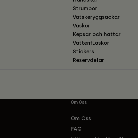
Strumpor
Vätskeryggsäckar
Väskor
Kepsar och hattar
Vattenflaskor
Stickers
Reservdelar
Om Oss
Om Oss
FAQ
f