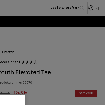
Login
Vad letar du efter?
0
Lifestyle
ecensioner
Youth Elevated Tee
roduktnummer
33570
rice reduced from
to
49 kr
124,5 kr
50% OFF