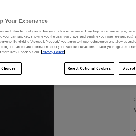
F
Up Your Experience
es and other technologies to fuel your online experience. They help us remember you, person
ing your cart stocked, showing you the gear you crave, and sending you more relevant ads),
veryone. By clicking "Accept & Proceed," you agree to these technologies and allow us and o
ollect, use, and share information about your website interactions to tailor your digital experi
t more info? Check out our
Privacy Policy.
 Choices
Reject Optional Cookies
Accept