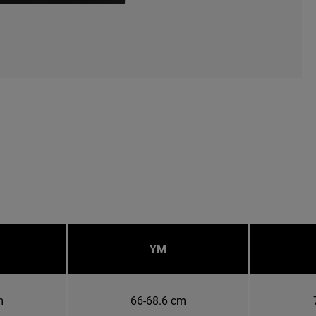
YM
m
66-68.6 cm