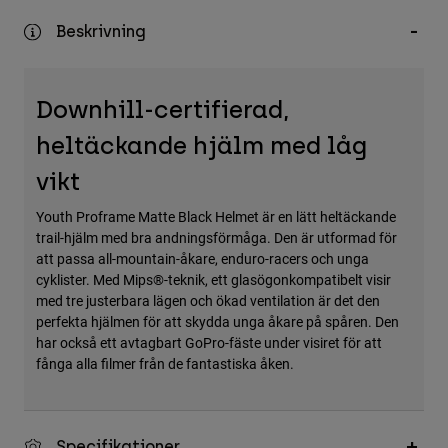
Accessories
Beskrivning
All Accessories
Bags & Backpacks
Downhill-certifierad,
Hats & Caps
heltäckande hjälm med låg
Visa alla
vikt
Youth Proframe Matte Black Helmet är en lätt heltäckande
trail-hjälm med bra andningsförmåga. Den är utformad för
att passa all-mountain-åkare, enduro-racers och unga
cyklister. Med Mips®-teknik, ett glasögonkompatibelt visir
med tre justerbara lägen och ökad ventilation är det den
perfekta hjälmen för att skydda unga åkare på spåren. Den
har också ett avtagbart GoPro-fäste under visiret för att
fånga alla filmer från de fantastiska åken.
Specifikationer