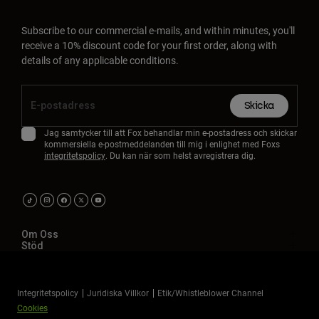
Subscribe to our commercial e-mails, and within minutes, you'll
receive a 10% discount code for your first order, along with
details of any applicable conditions.
Skicka
Jag samtycker till att Fox behandlar min e-postadress och skickar
kommersiella e-postmeddelanden till mig i enlighet med Foxs
integritetspolicy
. Du kan när som helst avregistrera dig.
Om Oss
Stöd
Integritetspolicy
Juridiska Villkor
Etik/Whistleblower Channel
Cookies