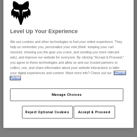
Byxor & Shorts
Skydd
Byxor
Skjortor
Byxor
Goggles
Visa alla
Handskar
Sockor
Shorts
Level Up Your Experience
Visa alla
Jackor
We use cookies and other technologies to fuel your online experience. They
Jackor
Women
help us remember you, personalize your visit (think: keeping your cart
Protections
stocked, showing you the gear you crave, and sending you more relevant
ads), and improve our website for everyone. By clicking "Accept & Proceed,"
T-Shirts & Tops
Handskar
Moto
you agree to these technologies and allow us and our trusted partners to
Goggles
Hoodies och pullovers
collect, use, and share information about your website interactions to tailor
Skydd
Hjälmar
your digital experiences and content. Want more info? Check out our
Privacy
Jackor
Policy.
Strumpor
Jerseys
Byxor & Shorts
Goggles
Youth Proframe matt svart hjälm
Pants
Manage Choices
Väskor & tillbehör
Shirts
Botas
Strumpor
Produktnummer
33846-255-OS
Visa alla
Spare parts
Skydd
Reject Optional Cookies
Accept & Proceed
3.349 kr
Tillbehör
Handskar
Youth
Goggles
Reservdelar