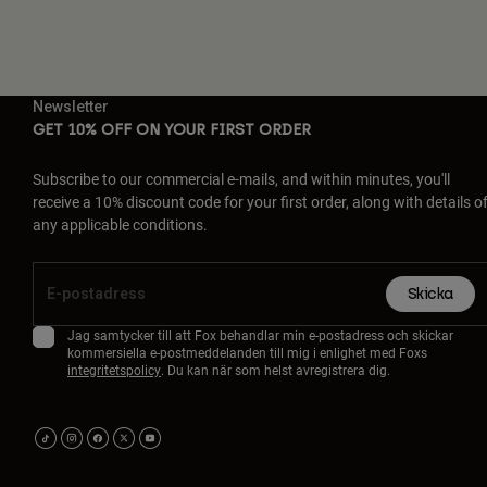
Newsletter
GET 10% OFF ON YOUR FIRST ORDER
Subscribe to our commercial e-mails, and within minutes, you'll
receive a 10% discount code for your first order, along with details o
any applicable conditions.
Skicka
Jag samtycker till att Fox behandlar min e-postadress och skickar
kommersiella e-postmeddelanden till mig i enlighet med Foxs
integritetspolicy
. Du kan när som helst avregistrera dig.