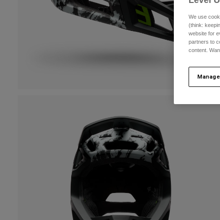
Level 
We use cooki
(think: keep
website for e
partners to c
content. Wan
Manage