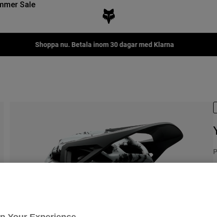
mmer Sale
Fox LAB Capsule Collection -
Shop now
P
3