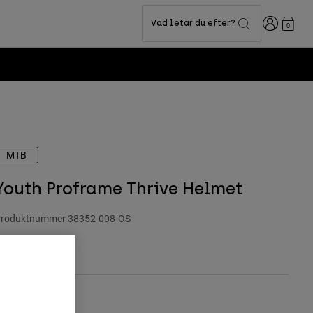
Login
Vad letar du efter?
0
MTB
Youth Proframe Thrive Helmet
roduktnummer
38352-008-OS
.349 kr
Storlekstabell