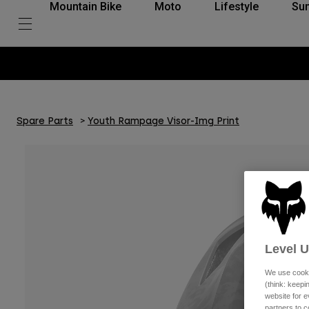
Mountain Bike
Moto
Lifestyle
Su
Spare Parts
Youth Rampage Visor-Img Print
Level 
We use cooki
(think: keep
website for e
partners to c