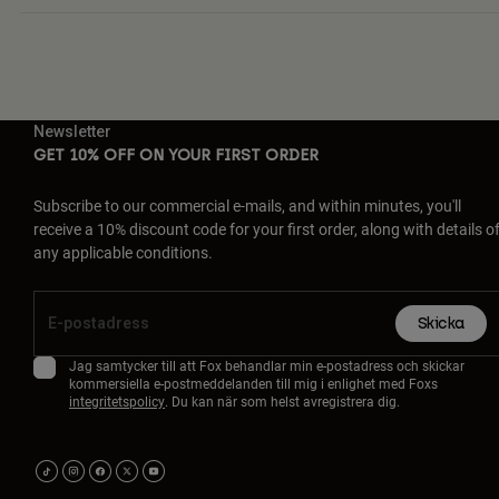
Newsletter
GET 10% OFF ON YOUR FIRST ORDER
Subscribe to our commercial e-mails, and within minutes, you'll
receive a 10% discount code for your first order, along with details o
any applicable conditions.
Skicka
Jag samtycker till att Fox behandlar min e-postadress och skickar
kommersiella e-postmeddelanden till mig i enlighet med Foxs
integritetspolicy
. Du kan när som helst avregistrera dig.