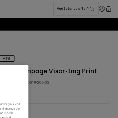
Login
Vad letar du efter?
0
MTB
Youth Rampage Visor-Img Print
roduktnummer
40019-209-OS
49 kr
alize your visit
 and improve our
ur trusted
ärg -
Plommonlila
ences and