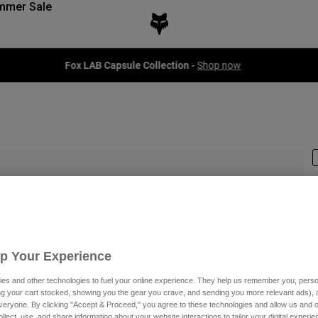
mmer Sale
Fox LAB Capsule Collection -
Shop now
P
3
Up Your Experience
es and other technologies to fuel your online experience. They help us remember you, person
ing your cart stocked, showing you the gear you crave, and sending you more relevant ads),
veryone. By clicking "Accept & Proceed," you agree to these technologies and allow us and o
F
ollect, use, and share information about your website interactions to tailor your digital experi