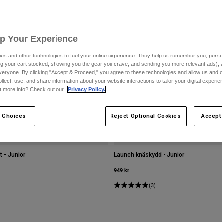
Up Your Experience
es and other technologies to fuel your online experience. They help us remember you, person
ing your cart stocked, showing you the gear you crave, and sending you more relevant ads),
veryone. By clicking "Accept & Proceed," you agree to these technologies and allow us and o
ollect, use, and share information about your website interactions to tailor your digital experi
t more info? Check out our
Privacy Policy.
 Choices
Reject Optional Cookies
Accept
t - Junior
Launch knäskydd - Junior
949 kr
(3)