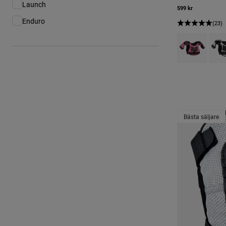
Launch
Sortera på Produktfamilj: Launch
599 kr
Enduro
Sortera på Produktfamilj: Enduro
(23)
Product swatch 
Produ
Bästa säljare