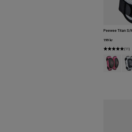
Peewee Titan S/
199 kr
(11)
Product swatch 
Produ