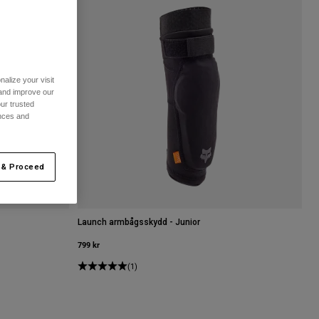
alize your visit
 and improve our
ur trusted
ences and
 & Proceed
Launch armbågsskydd - Junior
799 kr
(1)