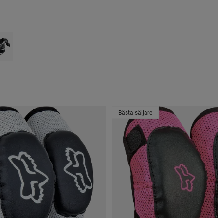
type of Svart/rosa.
ct swatch type of Svart/silver.
Bästa säljare