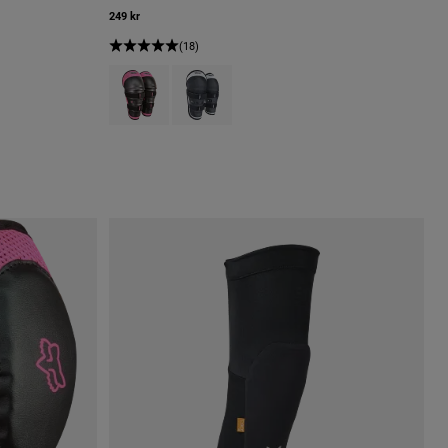
249 kr
(18)
Product swatch type of Svart/rosa.
Product swatch type of Svart/silver.