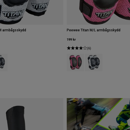
M armbågsskydd
Peewee Titan M/L armbågsskydd
199 kr
(6)
type of Svart/rosa.
ct swatch type of Svart/silver.
Product swatch type of Svart/rosa.
Product swatch type of Sv