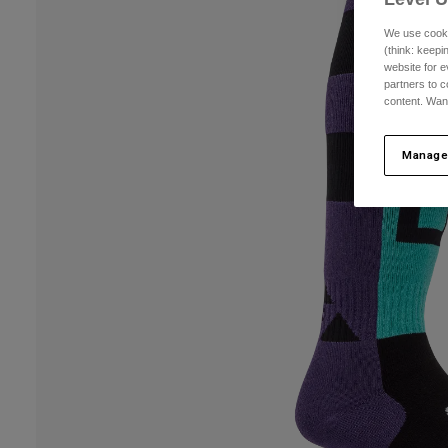
We use cooki
(think: keep
website for e
partners to c
content. Wan
Manage