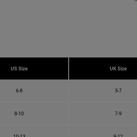
US Size
UK Size
6-8
5-7
8-10
7-9
10-13
9-12