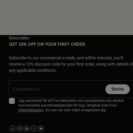
Newsletter
GET 10% OFF ON YOUR FIRST ORDER
Subscribe to our commercial e-mails, and within minutes, you'll
receive a 10% discount code for your first order, along with details o
any applicable conditions.
Skicka
Jag samtycker till att Fox behandlar min e-postadress och skickar
kommersiella e-postmeddelanden till mig i enlighet med Foxs
integritetspolicy
. Du kan när som helst avregistrera dig.