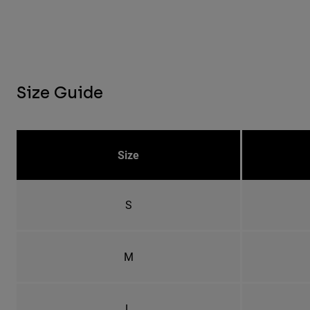
Size Guide
Size
S
M
L