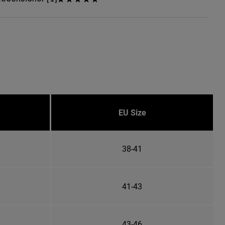
EU Size
38-41
41-43
43-46