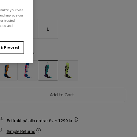
alize your visit
Storlekstabell
 and improve our
ur trusted
ences and
S
M
L
 & Proceed
ärg -
Grape Purple
selected
Add to Cart
Fri frakt på alla ordrar över 1299 kr
Simple Returns