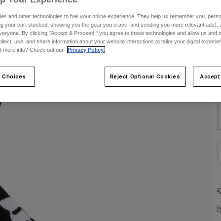
es and other technologies to fuel your online experience. They help us remember you, person
ing your cart stocked, showing you the gear you crave, and sending you more relevant ads),
veryone. By clicking "Accept & Proceed," you agree to these technologies and allow us and o
ollect, use, and share information about your website interactions to tailor your digital experi
t more info? Check out our
Privacy Policy.
 Choices
Reject Optional Cookies
Accept
F