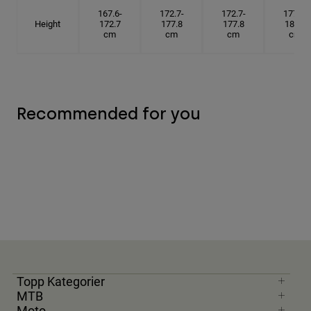
167.6-
172.7-
172.7-
177.8-
Height
172.7
177.8
177.8
182.9
cm
cm
cm
cm
Recommended for you
Topp Kategorier
MTB
Moto