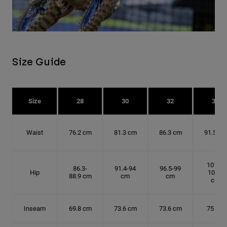
Size Guide
Size
28
30
32
34
Waist
76.2 cm
81.3 cm
86.3 cm
91.5 cm
101.6-
86.3-
91.4-94
96.5-99
Hip
104.1
88.9 cm
cm
cm
cm
Inseam
69.8 cm
73.6 cm
73.6 cm
75 cm