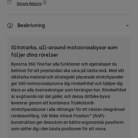
Simple Returns
Accessories
All Accessories
Beskrivning
Bags & Backpacks
Hats & Caps
Visa alla
Slitstarka, all-around motocrossbyxor som
följer dina rörelser
Byxorna 360 Tine har alla funktioner och egenskaper du
behöver för att prestandan ska vara på nästa nivå. Med sitt
slitstarka material och strategiskt placerade stretchpaneler
ger 360-motocrossbyxorna dig rörelsefrihet och hjälper dig
klara av alla överraskningar som terrängen har. Rörelsefrihet
är avgörande när det gäller, och dessa dirtbike-byxor
levererar genom att kombinera TruMotion®-
stretchpanelzoner i alla riktningar för ett nästan obegränsat
rörelseomfång. Vår Rider Attack Position™ (RAP)-
konstruktion ger dessutom en bättre ergonomisk passform
som sätter dig i den bästa positionen för att vinna.