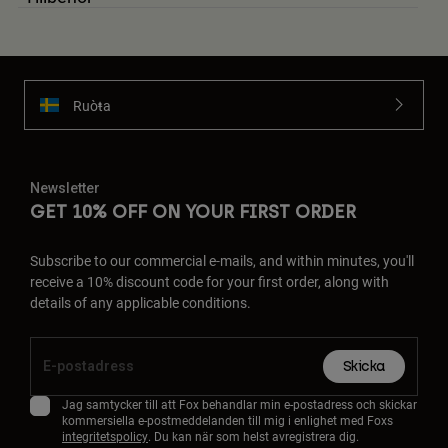
Ruoŧŧa
Newsletter
GET 10% OFF ON YOUR FIRST ORDER
Subscribe to our commercial e-mails, and within minutes, you'll
receive a 10% discount code for your first order, along with
details of any applicable conditions.
Skicka
Jag samtycker till att Fox behandlar min e-postadress och skickar
kommersiella e-postmeddelanden till mig i enlighet med Foxs
integritetspolicy
. Du kan när som helst avregistrera dig.