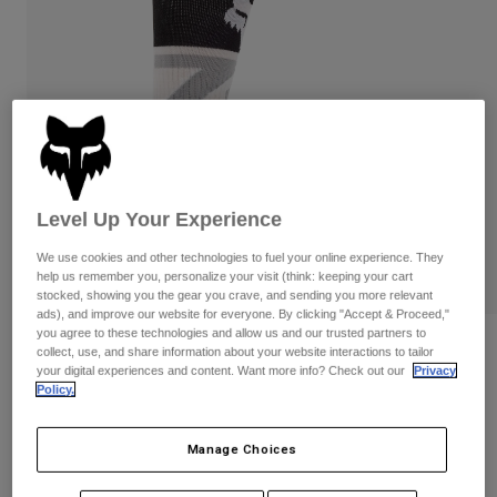
Byxor & Shorts
Skydd
Byxor
Skjortor
Byxor
Goggles
Visa alla
Handskar
Sockor
Shorts
Visa alla
Jackor
Jackor
Women
Protections
T-Shirts & Tops
Handskar
Moto
Level Up Your Experience
Goggles
Hoodies och pullovers
We use cookies and other technologies to fuel your online experience. They
Skydd
Hjälmar
help us remember you, personalize your visit (think: keeping your cart
Jackor
Strumpor
stocked, showing you the gear you crave, and sending you more relevant
Jerseys
Byxor & Shorts
ads), and improve our website for everyone. By clicking "Accept & Proceed,"
Goggles
Pants
you agree to these technologies and allow us and our trusted partners to
Väskor & tillbehör
360 Tine Socks
Shirts
collect, use, and share information about your website interactions to tailor
Botas
Strumpor
your digital experiences and content. Want more info? Check out our
Privacy
Visa alla
Policy.
Produktnummer
36367
Spare parts
Skydd
Tillbehör
Handskar
Price reduced from
to
499 kr
324,35 kr
35% OFF
Manage Choices
Youth
Goggles
Reservdelar