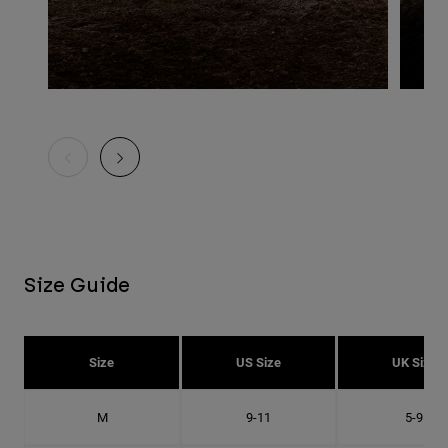
Size Guide
Size
US Size
UK Size
M
9-11
5-9