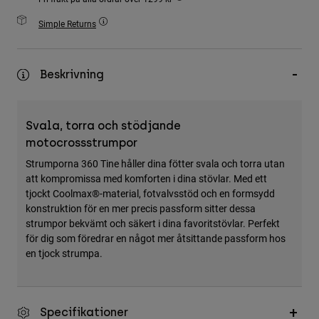
Accessories
Simple Returns
All Accessories
Bags & Backpacks
Beskrivning
Hats & Caps
Visa alla
Svala, torra och stödjande
motocrossstrumpor
Strumporna 360 Tine håller dina fötter svala och torra utan
att kompromissa med komforten i dina stövlar. Med ett
tjockt Coolmax®-material, fotvalvsstöd och en formsydd
konstruktion för en mer precis passform sitter dessa
strumpor bekvämt och säkert i dina favoritstövlar. Perfekt
för dig som föredrar en något mer åtsittande passform hos
en tjock strumpa.
Specifikationer