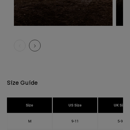
Size Guide
Size
US Size
UK Size
M
9-11
5-9