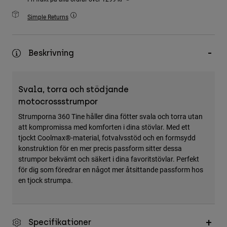
Accessories
Simple Returns
All Accessories
Bags & Backpacks
Beskrivning
Hats & Caps
Visa alla
Svala, torra och stödjande
motocrossstrumpor
Strumporna 360 Tine håller dina fötter svala och torra utan
att kompromissa med komforten i dina stövlar. Med ett
tjockt Coolmax®-material, fotvalvsstöd och en formsydd
konstruktion för en mer precis passform sitter dessa
strumpor bekvämt och säkert i dina favoritstövlar. Perfekt
för dig som föredrar en något mer åtsittande passform hos
en tjock strumpa.
Specifikationer