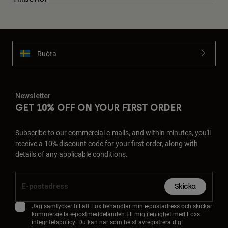
Ruoŧŧa
Newsletter
GET 10% OFF ON YOUR FIRST ORDER
Subscribe to our commercial e-mails, and within minutes, you'll
receive a 10% discount code for your first order, along with
details of any applicable conditions.
Skicka
Jag samtycker till att Fox behandlar min e-postadress och skickar
kommersiella e-postmeddelanden till mig i enlighet med Foxs
integritetspolicy
. Du kan när som helst avregistrera dig.