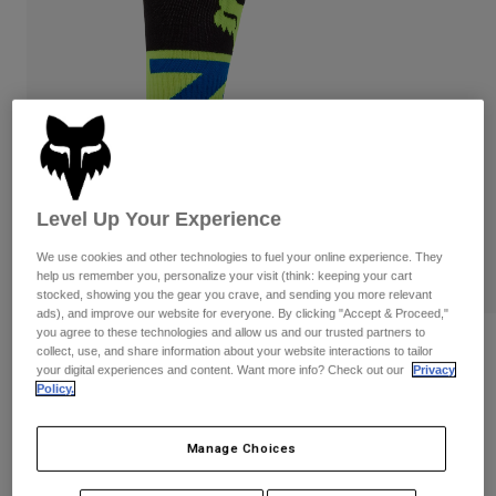
Byxor & Shorts
Skydd
Byxor
Skjortor
Byxor
Goggles
Visa alla
Handskar
Sockor
Shorts
Visa alla
Jackor
Jackor
Women
Protections
T-Shirts & Tops
Handskar
Moto
Level Up Your Experience
Goggles
Hoodies och pullovers
We use cookies and other technologies to fuel your online experience. They
Skydd
Hjälmar
help us remember you, personalize your visit (think: keeping your cart
Jackor
Strumpor
stocked, showing you the gear you crave, and sending you more relevant
Jerseys
Byxor & Shorts
ads), and improve our website for everyone. By clicking "Accept & Proceed,"
Goggles
Pants
you agree to these technologies and allow us and our trusted partners to
Väskor & tillbehör
360 Tine Socks
Shirts
collect, use, and share information about your website interactions to tailor
Botas
Strumpor
your digital experiences and content. Want more info? Check out our
Privacy
Visa alla
Policy.
Produktnummer
36367
Spare parts
Skydd
Tillbehör
Handskar
Price reduced from
to
499 kr
324,35 kr
35% OFF
Manage Choices
Youth
Goggles
Reservdelar