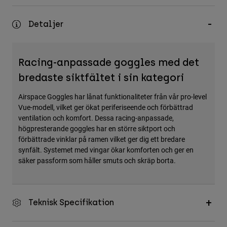
Accessories
Detaljer
All Accessories
Bags & Backpacks
Racing-anpassade goggles med det
Hats & Caps
bredaste siktfältet i sin kategori
Visa alla
Airspace Goggles har lånat funktionaliteter från vår pro-level
Vue-modell, vilket ger ökat periferiseende och förbättrad
ventilation och komfort. Dessa racing-anpassade,
högpresterande goggles har en större siktport och
förbättrade vinklar på ramen vilket ger dig ett bredare
synfält. Systemet med vingar ökar komforten och ger en
säker passform som håller smuts och skräp borta.
Teknisk Specifikation