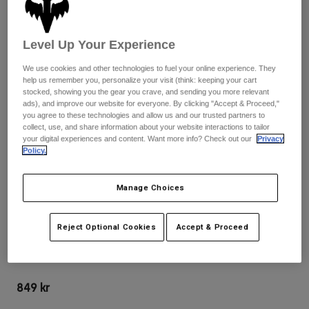
Byxor & Shorts
Skydd
Byxor
Skjortor
Byxor
Goggles
Level Up Your Experience
Visa alla
Handskar
Sockor
Shorts
We use cookies and other technologies to fuel your online experience. They
Visa alla
help us remember you, personalize your visit (think: keeping your cart
Jackor
stocked, showing you the gear you crave, and sending you more relevant
Jackor
Women
ads), and improve our website for everyone. By clicking "Accept & Proceed,"
Protections
you agree to these technologies and allow us and our trusted partners to
collect, use, and share information about your website interactions to tailor
T-Shirts & Tops
Handskar
Moto
your digital experiences and content. Want more info? Check out our
Privacy
Goggles
Policy.
Hoodies och pullovers
Skydd
Hjälmar
Jackor
Strumpor
Jerseys
Manage Choices
Byxor & Shorts
Goggles
Recensioner
Pants
Väskor & tillbehör
Shirts
Reject Optional Cookies
Accept & Proceed
Airspace Goggles
Botas
Strumpor
Visa alla
Spare parts
Skydd
Produktnummer
32980-103-OS
Tillbehör
Handskar
849 kr
Youth
Goggles
Reservdelar