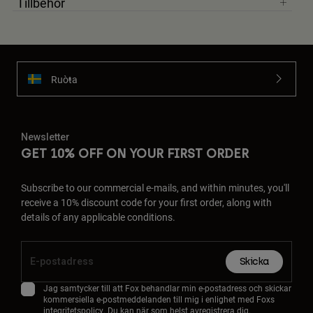
Tillbehör
Ruoŧŧa
Newsletter
GET 10% OFF ON YOUR FIRST ORDER
Subscribe to our commercial e-mails, and within minutes, you'll
receive a 10% discount code for your first order, along with
details of any applicable conditions.
Skicka
Jag samtycker till att Fox behandlar min e-postadress och skickar
kommersiella e-postmeddelanden till mig i enlighet med Foxs
integritetspolicy
. Du kan när som helst avregistrera dig.