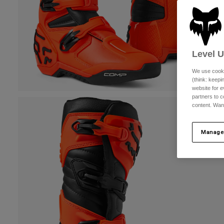
Level 
We use cooki
(think: keep
website for e
partners to c
content. Wan
Manage