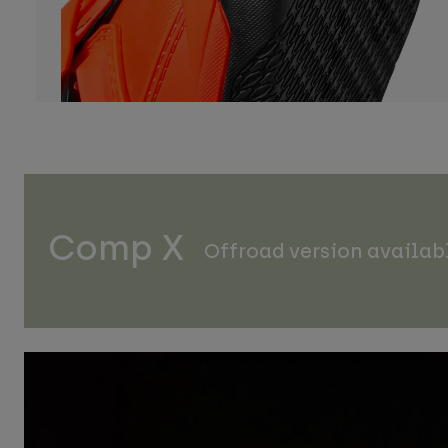
Comp X
Offroad version availab