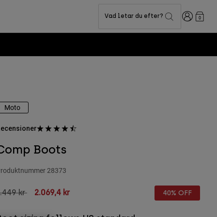
Login
Vad letar du efter?
0
Moto
ecensioner
Comp Boots
roduktnummer
28373
rice reduced from
to
.449 kr
2.069,4 kr
40% OFF