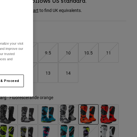
Boot sizing follows US standard.
onsult the
size chart
to find UK equivalents.
Storlekstabell
alize your visit
 and improve our
8
9
9.5
10
10.5
11
ur trusted
ences and
11.5
12
13
14
 & Proceed
ärg -
Fluorescerande orange
selected