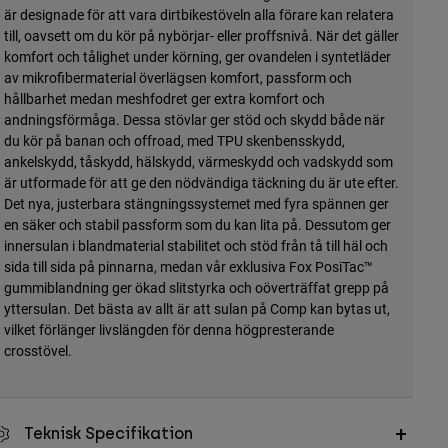
är designade för att vara dirtbikestöveln alla förare kan relatera
till, oavsett om du kör på nybörjar- eller proffsnivå. När det gäller
komfort och tålighet under körning, ger ovandelen i syntetläder
av mikrofibermaterial överlägsen komfort, passform och
hållbarhet medan meshfodret ger extra komfort och
andningsförmåga. Dessa stövlar ger stöd och skydd både när
du kör på banan och offroad, med TPU skenbensskydd,
ankelskydd, tåskydd, hälskydd, värmeskydd och vadskydd som
är utformade för att ge den nödvändiga täckning du är ute efter.
Det nya, justerbara stängningssystemet med fyra spännen ger
en säker och stabil passform som du kan lita på. Dessutom ger
innersulan i blandmaterial stabilitet och stöd från tå till häl och
sida till sida på pinnarna, medan vår exklusiva Fox PosiTac™
gummiblandning ger ökad slitstyrka och oöverträffat grepp på
yttersulan. Det bästa av allt är att sulan på Comp kan bytas ut,
vilket förlänger livslängden för denna högpresterande
crosstövel.
Teknisk Specifikation