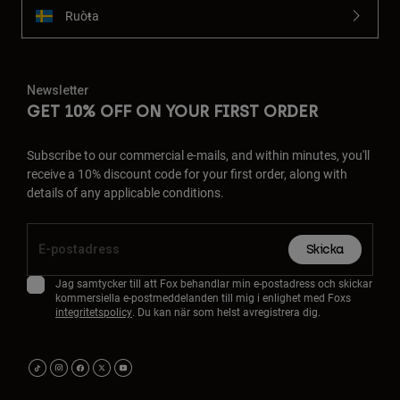
Ruoŧŧa
Newsletter
GET 10% OFF ON YOUR FIRST ORDER
Subscribe to our commercial e-mails, and within minutes, you'll
receive a 10% discount code for your first order, along with
details of any applicable conditions.
Skicka
Jag samtycker till att Fox behandlar min e-postadress och skickar
kommersiella e-postmeddelanden till mig i enlighet med Foxs
integritetspolicy
. Du kan när som helst avregistrera dig.