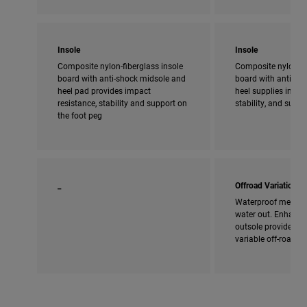
Insole
Insole
Composite nylon-fiberglass insole
Composite nylon-fi
board with anti-shock midsole and
board with anti-sho
heel pad provides impact
heel supplies impac
resistance, stability and support on
stability, and supp
the foot peg
_
Offroad Variation
Waterproof membra
water out. Enhanced
outsole provides ad
variable off-road c