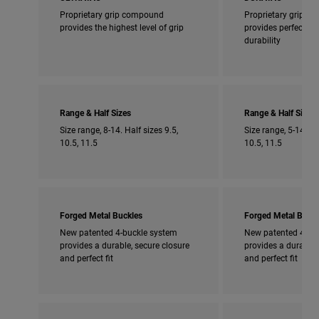
Proprietary grip compound
Proprietary grip 
provides the highest level of grip
provides perfect bl
durability
Range & Half Sizes
Range & Half Sizes
Size range, 8-14. Half sizes 9.5,
Size range, 5-14. Ha
10.5, 11.5
10.5, 11.5
Forged Metal Buckles
Forged Metal Buckl
New patented 4-buckle system
New patented 4-bu
provides a durable, secure closure
provides a durable,
and perfect fit
and perfect fit