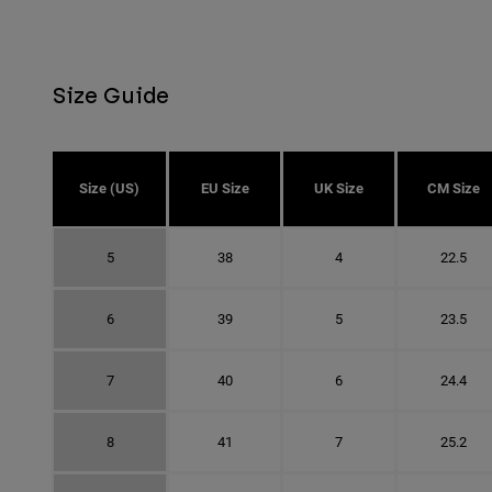
Size Guide
Size (US)
EU Size
UK Size
CM Size
5
38
4
22.5
6
39
5
23.5
7
40
6
24.4
8
41
7
25.2