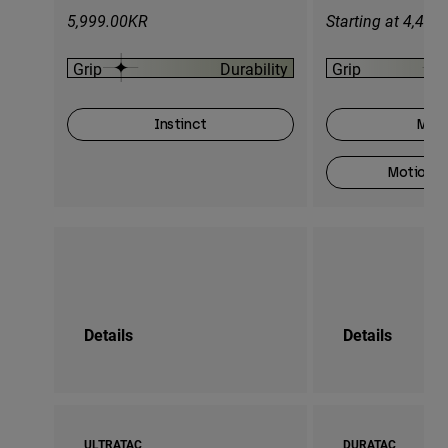
5,999.00KR
Starting at 4,44
Grip
Durability
Grip
Instinct
Moti
Motion O
Details
Details
ULTRATAC
DURATAC