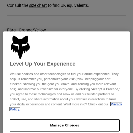
Jackets
Utforska MTB
Consult the
size chart
to find UK equivalents.
T-shirts
Sockor
Hoodies & Pullover
Visa alla
Product Help
Visa alla
Utforska MTB
Färg -
Orange/Yellow
Moto Gear Guides
Lifestyle
Product Help
Tillbehör
Helmet Care Guide
MTB Gear Guides
Tops
selected
Boot Care Guide
Hats & Caps
Level Up Your Experience
Hoodies and Pullovers
Helmet Care Guide
Storlekstabell
Bags & Backpacks
We use cookies and other technologies to fuel your online experience. They
Casacos
help us remember you, personalize your visit (think: keeping your cart
Socks
stocked, showing you the gear you crave, and sending you more relevant
Byxor
8
9
9.5
10
10.5
11
Stickers
ads), and improve our website for everyone. By clicking "Accept & Proceed,"
you agree to these technologies and allow us and our trusted partners to
Shorts
Other Accessories
collect, use, and share information about your website interactions to tailor
Boardshorts
your digital experiences and content. Want more info? Check out our
Privacy
11.5
12
13
14
Visa alla
Policy.
Visa alla
Manage Choices
Add to Cart