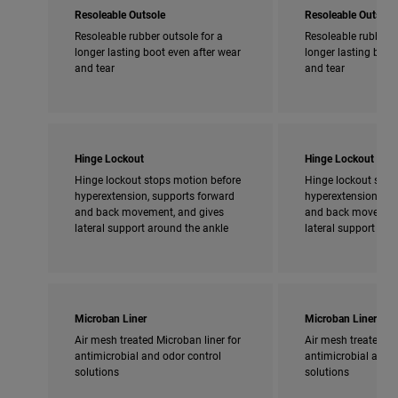
Resoleable Outsole
Resoleable Outsole
Resoleable rubber outsole for a
Resoleable rubber o
longer lasting boot even after wear
longer lasting boot
and tear
and tear
Hinge Lockout
Hinge Lockout
Hinge lockout stops motion before
Hinge lockout stop
hyperextension, supports forward
hyperextension, su
and back movement, and gives
and back movement
lateral support around the ankle
lateral support aro
Microban Liner
Microban Liner
Air mesh treated Microban liner for
Air mesh treated Mi
antimicrobial and odor control
antimicrobial and o
solutions
solutions