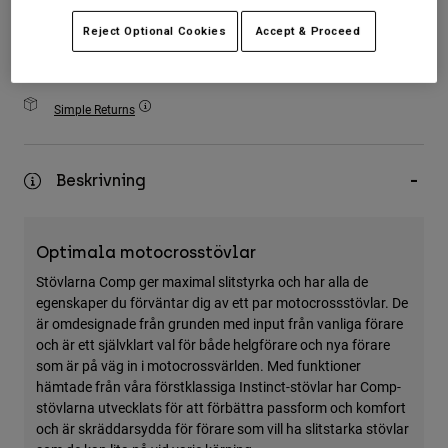
Accessories
Reject Optional Cookies
Accept & Proceed
All Accessories
Fri frakt på alla ordrar över 1299 kr
Bags & Backpacks
Simple Returns
Hats & Caps
Visa alla
Beskrivning
Optimala motocrosstövlar
Stövlarna Comp ger maximal slitstyrka och har alla de
egenskaper du förväntar dig av ett par motocrossstövlar. De
är omdesignade från grunden med input från vanliga förare
och är ett självklart val för både helgförare och nya förare
som är på väg in i motocrossvärlden. Med funktioner
hämtade från våra förstklassiga Instinct-stövlar har Comp-
stövlarna utvecklats för att förbättra passform och komfort
och är skräddarsydda för förare som vill ha slitstarka stövlar