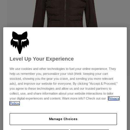
Byxor & Shorts
Skydd
Byxor
Skjortor
Byxor
Goggles
Visa alla
Handskar
Sockor
Shorts
Visa alla
Jackor
Jackor
Women
Protections
T-Shirts & Tops
Handskar
Moto
Level Up Your Experience
Goggles
Hoodies och pullovers
Skydd
We use cookies and other technologies to fuel your online experience. They
Hjälmar
Jackor
help us remember you, personalize your visit (think: keeping your cart
Strumpor
Jerseys
stocked, showing you the gear you crave, and sending you more relevant
Byxor & Shorts
Goggles
ads), and improve our website for everyone. By clicking "Accept & Proceed,"
Flexair Fire Hybrid Jacket
Pants
you agree to these technologies and allow us and our trusted partners to
Väskor & tillbehör
Shirts
collect, use, and share information about your website interactions to tailor
Botas
Strumpor
Produktnummer
32390
your digital experiences and content. Want more info? Check out our
Privacy
Visa alla
Policy.
Spare parts
Skydd
Price reduced from
to
2.849 kr
1.709,4 kr
Tillbehör
40% OFF
Handskar
Manage Choices
Youth
Goggles
Reservdelar