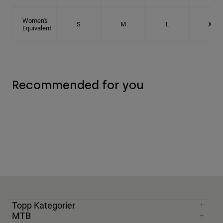
Women's
S
M
L
XL
Equivalent
Recommended for you
Topp Kategorier
MTB