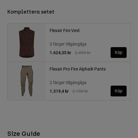
Komplettera setet
Flexair Fire Vest
3 färger tillgängliga
Price reduced from
to
1.624,35 kr
2.499 kr
Köp
Flexair Pro Fire Alpha® Pants
2 färger tillgängliga
Price reduced from
to
1.319,4 kr
2.199 kr
Köp
Size Guide