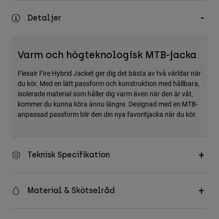
Accessories
Detaljer
All Accessories
Bags & Backpacks
Varm och högteknologisk MTB-jacka
Hats & Caps
Flexair Fire Hybrid Jacket ger dig det bästa av två världar när
Visa alla
du kör. Med en lätt passform och konstruktion med hållbara,
isolerade material som håller dig varm även när den är våt,
kommer du kunna köra ännu längre. Designad med en MTB-
anpassad passform blir den din nya favoritjacka när du kör.
Teknisk Specifikation
Material & Skötselråd