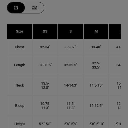
IN
CM
Size
XS
S
M
L
Chest
32-34"
35-37"
38-40"
41-43"
32.5-
Length
31-31.5"
32-32.5"
34-35"
33.5"
13.5-
15.25-
Neck
14-14.3"
14.5-15"
13.8"
15.5"
10.75-
11.5-
12.75-
Bicep
12-12.5"
11.3"
11.8"
13.3"
Height
5'6"-5'8"
5'6"-5'8"
5'8"-5'10"
5'10"- 6'