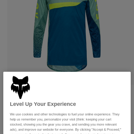
Byxor & Shorts
Skydd
Byxor
Skjortor
Byxor
Goggles
Visa alla
Handskar
Sockor
Shorts
Visa alla
Jackor
Jackor
Women
Protections
T-Shirts & Tops
Handskar
Moto
Goggles
Hoodies och pullovers
Skydd
Hjälmar
Jackor
Strumpor
Jerseys
Byxor & Shorts
Goggles
Pants
Väskor & tillbehör
Shirts
Recensioner
Botas
Strumpor
Visa alla
Level Up Your Experience
Flexair Fracture Jersey
Spare parts
Skydd
Tillbehör
We use cookies and other technologies to fuel your online experience. They
Handskar
Produktnummer
36316
help us remember you, personalize your visit (think: keeping your cart
stocked, showing you the gear you crave, and sending you more relevant
Youth
Goggles
Reservdelar
ads), and improve our website for everyone. By clicking "Accept & Proceed,"
Price reduced from
to
949 kr
569,4 kr
40% OFF