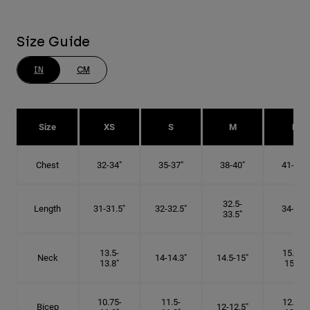
Size Guide
IN
CM
Size
XS
S
M
L
Chest
32-34"
35-37"
38-40"
41-43"
32.5-
Length
31-31.5"
32-32.5"
34-35"
33.5"
13.5-
15.25-
Neck
14-14.3"
14.5-15"
13.8"
15.5"
10.75-
11.5-
12.75-
Bicep
12-12.5"