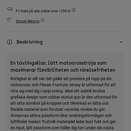
Accessories
Fri frakt på alla ordrar över 1299 kr
All Accessories
Simple Returns
Bags & Backpacks
Hats & Caps
Beskrivning
Visa alla
En tävlingsklar, lätt motocrosströja som
maximerar flexibiliteten och rörelsefriheten
Rörlighet är allt när det gäller att prestera på topp på din
motocross, och Flexair Fracture Jersey är utformad för att
röra sig med dig i varje sväng. Med sitt subtilt brutna
grafiska design som rubbar status quo är den utformad för
att sitta sömlöst på kroppen och tillverkad av lätta och
flexibla material som förutser varenda rörelse du gör.
Ärmarnas aktiva passform ökar andningsförmågan och
luftflödet medan TruDri®-materialet leder bort fukt och ger
en mjuk, lätt passform som håller dig torr under din nästa