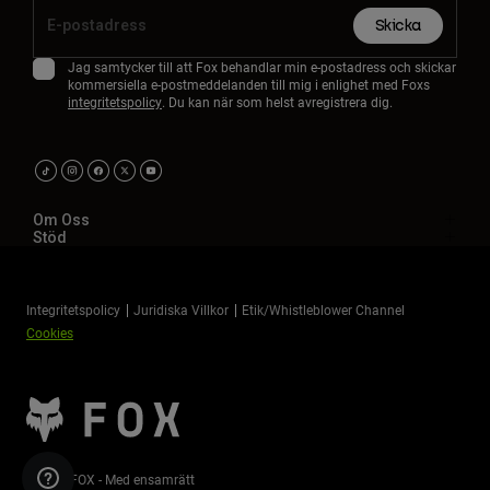
Skicka
Jag samtycker till att Fox behandlar min e-postadress och skickar
kommersiella e-postmeddelanden till mig i enlighet med Foxs
integritetspolicy
. Du kan när som helst avregistrera dig.
Om Oss
Stöd
Integritetspolicy
Juridiska Villkor
Etik/Whistleblower Channel
Cookies
©2026 FOX - Med ensamrätt