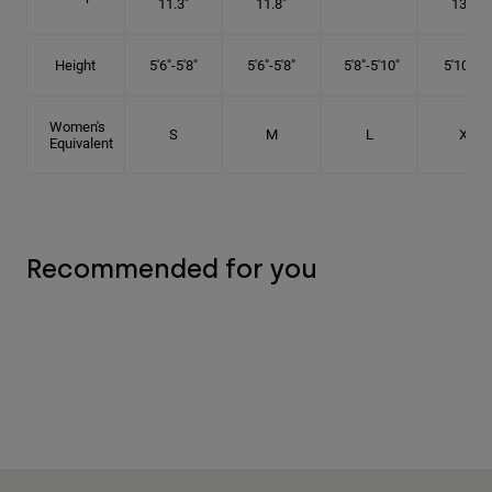
11.3"
11.8"
13.3"
Height
5'6"-5'8"
5'6"-5'8"
5'8"-5'10"
5'10"- 6'
Women's
S
M
L
XL
Equivalent
Recommended for you