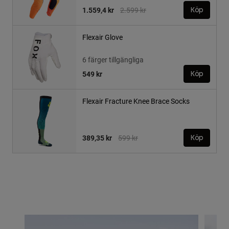
Price reduced from
to
1.559,4 kr
2.599 kr
Köp
Flexair Glove
6 färger tillgängliga
549 kr
Köp
Flexair Fracture Knee Brace Socks
Price reduced from
to
389,35 kr
599 kr
Köp