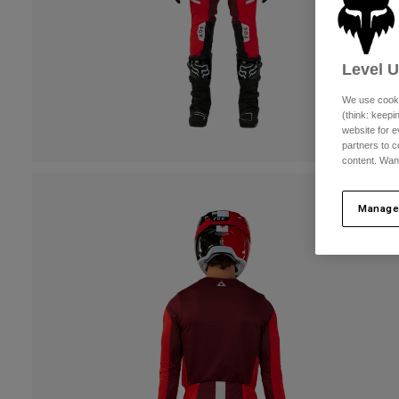
Level 
We use cooki
(think: keep
website for e
partners to c
content. Wan
Manage