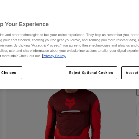
S
Up Your Experience
es and other technologies to fuel your online experience. They help us remember you, person
ing your cart stocked, showing you the gear you crave, and sending you more relevant ads),
veryone. By clicking "Accept & Proceed," you agree to these technologies and allow us and o
ollect, use, and share information about your website interactions to tailor your digital experi
t more info? Check out our
Privacy Policy.
F
 Choices
Reject Optional Cookies
Accept