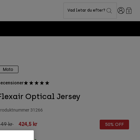
Login
Vad letar du efter?
0
Moto
ecensioner
Flexair Optical Jersey
roduktnummer
31266
rice reduced from
to
849 kr
424,5 kr
50% OFF