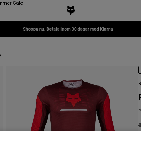
mmer Sale
Shoppa nu. Betala inom 30 dagar med Klarna
y
R
P
P