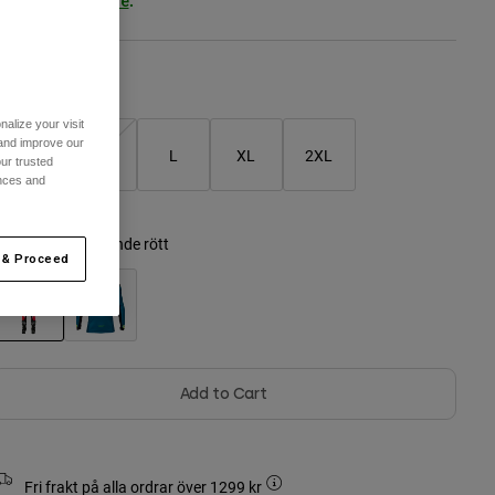
ee the full kit
.
here
Storlekstabell
alize your visit
 and improve our
S
M
L
XL
2XL
ur trusted
ences and
ärg -
Fluorescerande rött
 & Proceed
selected
Add to Cart
Fri frakt på alla ordrar över 1299 kr