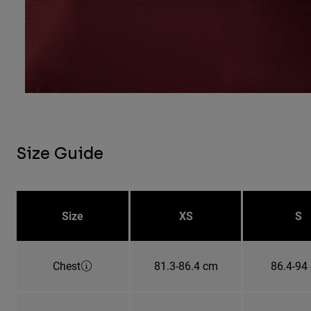
Size Guide
Size
XS
S
Chest
81.3-86.4 cm
86.4-94