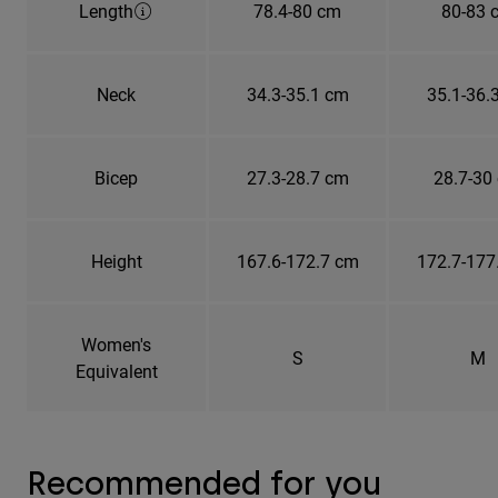
Length
78.4-80 cm
80-83 
Neck
34.3-35.1 cm
35.1-36.
Bicep
27.3-28.7 cm
28.7-30
Height
167.6-172.7 cm
172.7-177
Women's
S
M
Equivalent
Recommended for you